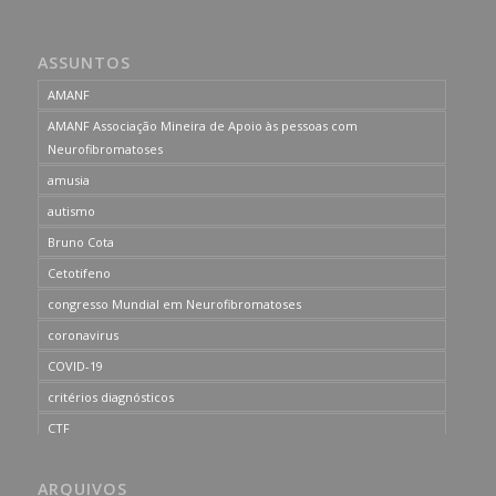
ASSUNTOS
AMANF
AMANF Associação Mineira de Apoio às pessoas com
Neurofibromatoses
amusia
autismo
Bruno Cota
Cetotifeno
congresso Mundial em Neurofibromatoses
coronavirus
COVID-19
critérios diagnósticos
CTF
curso de capacitação
ARQUIVOS
desordem do processamento auditivo