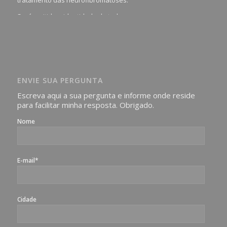
Será omitida a identidade de todas as pessoas que
realizam as perguntas, mesmo que elas não se importem
com isso.
Imagens somente serão publicadas se forem
absolutamente necessárias para o interesse coletivo e,
caso sejam fotos de pessoas, não poderão permitir a
ENVIE SUA PERGUNTA
identificação da pessoa fotografada.
Escreva aqui a sua pergunta e informe onde reside
para facilitar minha resposta. Obrigado.
Nome
E-mail*
Cidade