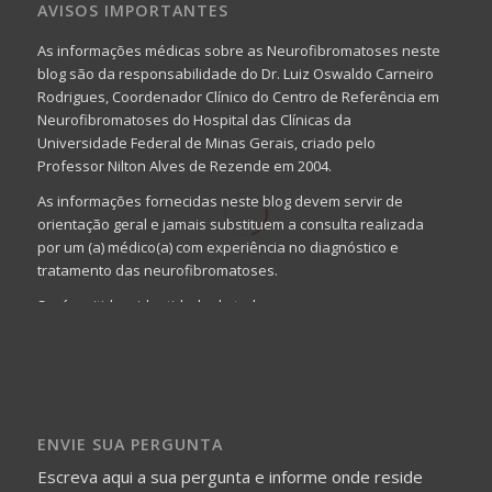
AVISOS IMPORTANTES
As informações médicas sobre as Neurofibromatoses neste
blog são da responsabilidade do Dr. Luiz Oswaldo Carneiro
Rodrigues, Coordenador Clínico do Centro de Referência em
Neurofibromatoses do Hospital das Clínicas da
Universidade Federal de Minas Gerais, criado pelo
Professor Nilton Alves de Rezende em 2004.
As informações fornecidas neste blog devem servir de
orientação geral e jamais substituem a consulta realizada
por um (a) médico(a) com experiência no diagnóstico e
tratamento das neurofibromatoses.
Será omitida a identidade de todas as pessoas que
realizam as perguntas, mesmo que elas não se importem
com isso.
Imagens somente serão publicadas se forem
absolutamente necessárias para o interesse coletivo e,
caso sejam fotos de pessoas, não poderão permitir a
ENVIE SUA PERGUNTA
identificação da pessoa fotografada.
Escreva aqui a sua pergunta e informe onde reside