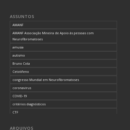
ASSUNTOS
AMANF
AMANF Associação Mineira de Apoio às pessoas com
Neurofibromatoses
amusia
autismo
Bruno Cota
Cetotifeno
congresso Mundial em Neurofibromatoses
coronavirus
COVID-19
critérios diagnósticos
CTF
curso de capacitação
ARQUIVOS
desordem do processamento auditivo