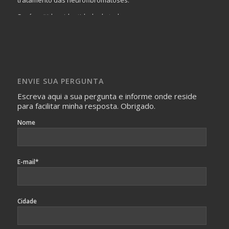
Será omitida a identidade de todas as pessoas que
realizam as perguntas, mesmo que elas não se importem
com isso.
Imagens somente serão publicadas se forem
absolutamente necessárias para o interesse coletivo e,
caso sejam fotos de pessoas, não poderão permitir a
ENVIE SUA PERGUNTA
identificação da pessoa fotografada.
Escreva aqui a sua pergunta e informe onde reside
para facilitar minha resposta. Obrigado.
Nome
E-mail*
Cidade