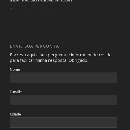
Será omitida a identidade de todas as pessoas que
realizam as perguntas, mesmo que elas não se importem
com isso.
Imagens somente serão publicadas se forem
absolutamente necessárias para o interesse coletivo e,
caso sejam fotos de pessoas, não poderão permitir a
ENVIE SUA PERGUNTA
identificação da pessoa fotografada.
Escreva aqui a sua pergunta e informe onde reside
para facilitar minha resposta. Obrigado.
Nome
E-mail*
Cidade