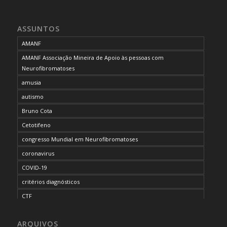
ASSUNTOS
AMANF
AMANF Associação Mineira de Apoio às pessoas com
Neurofibromatoses
amusia
autismo
Bruno Cota
Cetotifeno
congresso Mundial em Neurofibromatoses
coronavirus
COVID-19
critérios diagnósticos
CTF
curso de capacitação
ARQUIVOS
desordem do processamento auditivo