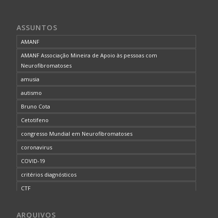
ASSUNTOS
AMANF
AMANF Associação Mineira de Apoio às pessoas com
Neurofibromatoses
amusia
autismo
Bruno Cota
Cetotifeno
congresso Mundial em Neurofibromatoses
coronavirus
COVID-19
critérios diagnósticos
CTF
curso de capacitação
ARQUIVOS
desordem do processamento auditivo