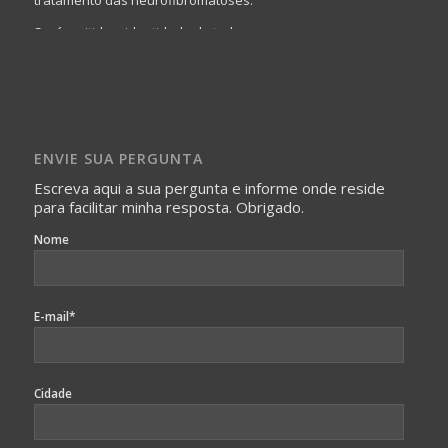
Será omitida a identidade de todas as pessoas que
realizam as perguntas, mesmo que elas não se importem
com isso.
Imagens somente serão publicadas se forem
absolutamente necessárias para o interesse coletivo e,
caso sejam fotos de pessoas, não poderão permitir a
ENVIE SUA PERGUNTA
identificação da pessoa fotografada.
Escreva aqui a sua pergunta e informe onde reside
para facilitar minha resposta. Obrigado.
Nome
E-mail*
Cidade