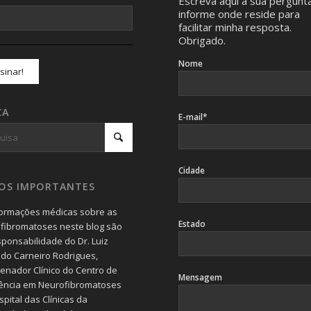
Escreva aqui a sua pergunt
informe onde reside para
facilitar minha resposta.
Obrigado.
Nome
CA
E-mail*
Cidade
SOS IMPORTANTES
formações médicas sobre as
Estado
fibromatoses neste blog são
sponsabilidade do Dr. Luiz
do Carneiro Rodrigues,
enador Clínico do Centro de
Mensagem
ência em Neurofibromatoses
pital das Clínicas da