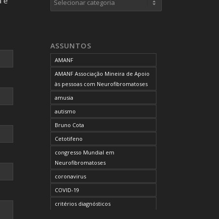
a e
neurofibromas cutâneos
neurofibromas plexiformes
neurofibromatose do tipo 1
ASSUNTOS
neurofibromatose do tipo 2
AMANF
neurofibromatoses
AMANF Associação Mineira de Apoio
NF1
às pessoas com Neurofibromatoses
NF2
amusia
OCUPAÇÃO DO BLOG
autismo
onde tratar
Bruno Cota
problemas comportamentais
Cetotifeno
reunião mensal da AMANF
congresso Mundial em
selumetinibe
Neurofibromatoses
Sem categoria
coronavirus
SUS
COVID-19
TDAH
critérios diagnósticos
tratamento
CTF