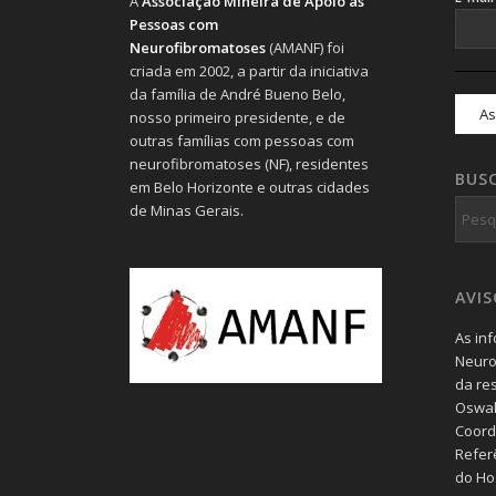
A
Associação Mineira de Apoio às
Pessoas com
Neurofibromatoses
(AMANF) foi
criada em 2002, a partir da iniciativa
da família de André Bueno Belo,
nosso primeiro presidente, e de
outras famílias com pessoas com
neurofibromatoses (NF), residentes
BUS
em Belo Horizonte e outras cidades
de Minas Gerais.
AVI
As in
Neuro
da re
Oswal
Coord
Refer
do Hos