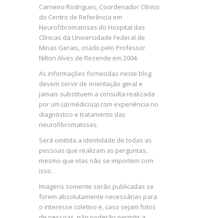
Carneiro Rodrigues, Coordenador Clínico
do Centro de Referência em
Neurofibromatoses do Hospital das
Clínicas da Universidade Federal de
Minas Gerais, criado pelo Professor
Nilton Alves de Rezende em 2004.
As informações fornecidas neste blog
devem servir de orientação geral e
jamais substituem a consulta realizada
por um (a) médico(a) com experiência no
diagnóstico e tratamento das
neurofibromatoses.
Será omitida a identidade de todas as
pessoas que realizam as perguntas,
mesmo que elas não se importem com
isso.
Imagens somente serão publicadas se
forem absolutamente necessárias para
o interesse coletivo e, caso sejam fotos
de pessoas, não poderão permitir a