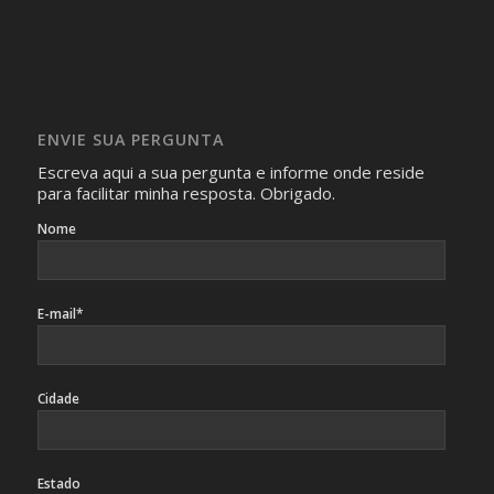
realizam as perguntas, mesmo que elas não se importem
com isso.
Imagens somente serão publicadas se forem
absolutamente necessárias para o interesse coletivo e,
caso sejam fotos de pessoas, não poderão permitir a
ENVIE SUA PERGUNTA
identificação da pessoa fotografada.
Escreva aqui a sua pergunta e informe onde reside
para facilitar minha resposta. Obrigado.
Nome
E-mail*
Cidade
Estado