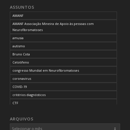
ASSUNTOS
AMANF
AMANF Associação Mineira de Apoio às pessoas com
Neurofibromatoses
amusia
autismo
Bruno Cota
Cetotifeno
congresso Mundial em Neurofibromatoses
coronavirus
COVID-19
critérios diagnósticos
CTF
curso de capacitação
ARQUIVOS
desordem do processamento auditivo
diagnóstico