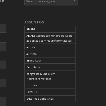
a e
neurofibromas cutâneos
neurofibromas plexiformes
neurofibromatose do tipo 1
ASSUNTOS
neurofibromatose do tipo 2
AMANF
neurofibromatoses
AMANF Associação Mineira de Apoio
NF1
às pessoas com Neurofibromatoses
NF2
amusia
OCUPAÇÃO DO BLOG
autismo
onde tratar
Bruno Cota
problemas comportamentais
Cetotifeno
reunião mensal da AMANF
congresso Mundial em
selumetinibe
Neurofibromatoses
Sem categoria
coronavirus
SUS
COVID-19
TDAH
critérios diagnósticos
tratamento
CTF