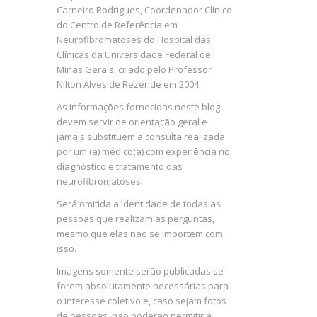
Carneiro Rodrigues, Coordenador Clínico
do Centro de Referência em
Neurofibromatoses do Hospital das
Clínicas da Universidade Federal de
Minas Gerais, criado pelo Professor
Nilton Alves de Rezende em 2004.
As informações fornecidas neste blog
devem servir de orientação geral e
jamais substituem a consulta realizada
por um (a) médico(a) com experiência no
diagnóstico e tratamento das
neurofibromatoses.
Será omitida a identidade de todas as
pessoas que realizam as perguntas,
mesmo que elas não se importem com
isso.
Imagens somente serão publicadas se
forem absolutamente necessárias para
o interesse coletivo e, caso sejam fotos
de pessoas, não poderão permitir a