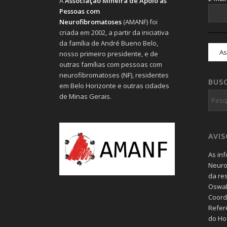
A
Associação Mineira de Apoio às
Pessoas com
Neurofibromatoses
(AMANF) foi
criada em 2002, a partir da iniciativa
da família de André Bueno Belo,
nosso primeiro presidente, e de
outras famílias com pessoas com
neurofibromatoses (NF), residentes
BUS
em Belo Horizonte e outras cidades
de Minas Gerais.
AVI
As in
Neuro
da re
Oswal
Coord
Refer
do Hos