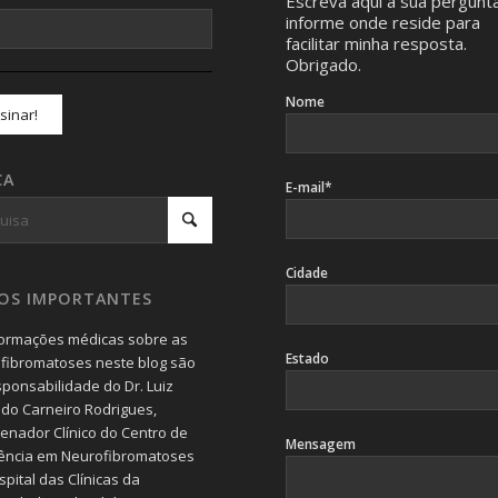
Escreva aqui a sua pergunt
informe onde reside para
facilitar minha resposta.
Obrigado.
Nome
CA
E-mail*
Cidade
SOS IMPORTANTES
formações médicas sobre as
Estado
fibromatoses neste blog são
sponsabilidade do Dr. Luiz
do Carneiro Rodrigues,
enador Clínico do Centro de
Mensagem
ência em Neurofibromatoses
pital das Clínicas da