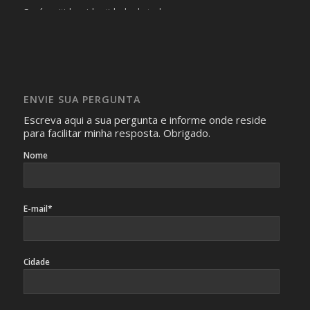
Será omitida a identidade de todas as pessoas que
realizam as perguntas, mesmo que elas não se importem
com isso.
Imagens somente serão publicadas se forem
absolutamente necessárias para o interesse coletivo e,
caso sejam fotos de pessoas, não poderão permitir a
ENVIE SUA PERGUNTA
identificação da pessoa fotografada.
Escreva aqui a sua pergunta e informe onde reside
para facilitar minha resposta. Obrigado.
Nome
E-mail*
Cidade