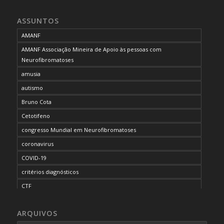
ASSUNTOS
AMANF
AMANF Associação Mineira de Apoio às pessoas com
Neurofibromatoses
amusia
autismo
Bruno Cota
Cetotifeno
congresso Mundial em Neurofibromatoses
coronavirus
COVID-19
critérios diagnósticos
CTF
curso de capacitação
ARQUIVOS
desordem do processamento auditivo