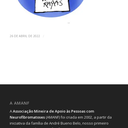
/
26 DE ABRIL DE 2022
A AMANF
A
Associação Mineira de Apoio às Pessoas com
Neurofibromatoses
(AMANF) foi criada em 2002, a partir da
iniciativa da família de André Bueno Belo, nosso primeiro