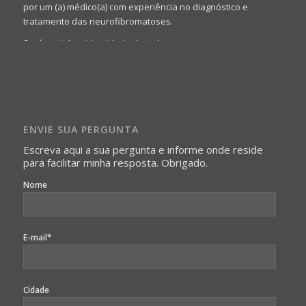
por um (a) médico(a) com experiência no diagnóstico e
tratamento das neurofibromatoses.
Será omitida a identidade de todas as pessoas que
realizam as perguntas, mesmo que elas não se importem
com isso.
Imagens somente serão publicadas se forem
absolutamente necessárias para o interesse coletivo e,
caso sejam fotos de pessoas, não poderão permitir a
ENVIE SUA PERGUNTA
identificação da pessoa fotografada.
Escreva aqui a sua pergunta e informe onde reside
para facilitar minha resposta. Obrigado.
Nome
E-mail*
Cidade