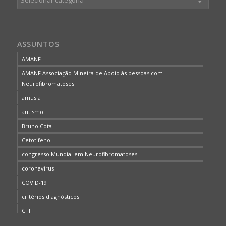
ASSUNTOS
AMANF
AMANF Associação Mineira de Apoio às pessoas com
Neurofibromatoses
amusia
autismo
Bruno Cota
Cetotifeno
congresso Mundial em Neurofibromatoses
coronavirus
COVID-19
critérios diagnósticos
CTF
curso de capacitação