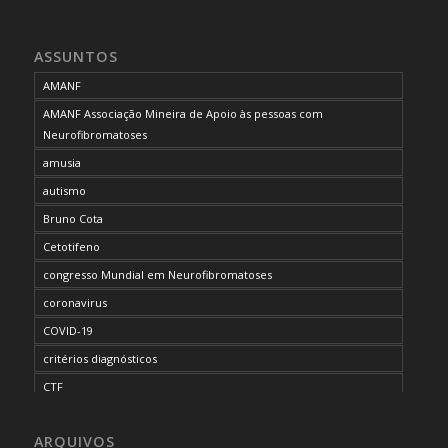
ASSUNTOS
AMANF
AMANF Associação Mineira de Apoio às pessoas com
Neurofibromatoses
amusia
autismo
Bruno Cota
Cetotifeno
congresso Mundial em Neurofibromatoses
coronavirus
COVID-19
critérios diagnósticos
CTF
curso de capacitação
ARQUIVOS
desordem do processamento auditivo