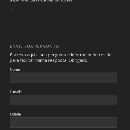
Será omitida a identidade de todas as pessoas que
realizam as perguntas, mesmo que elas não se importem
com isso.
Imagens somente serão publicadas se forem
absolutamente necessárias para o interesse coletivo e,
caso sejam fotos de pessoas, não poderão permitir a
ENVIE SUA PERGUNTA
identificação da pessoa fotografada.
Escreva aqui a sua pergunta e informe onde reside
para facilitar minha resposta. Obrigado.
Nome
E-mail*
Cidade