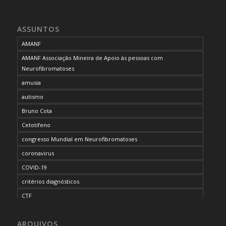
ASSUNTOS
AMANF
AMANF Associação Mineira de Apoio às pessoas com
Neurofibromatoses
amusia
autismo
Bruno Cota
Cetotifeno
congresso Mundial em Neurofibromatoses
coronavirus
COVID-19
critérios diagnósticos
CTF
curso de capacitação
ARQUIVOS
desordem do processamento auditivo