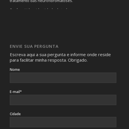
tratamento das neurofibromatoses.
Será omitida a identidade de todas as pessoas que
realizam as perguntas, mesmo que elas não se importem
com isso.
Imagens somente serão publicadas se forem
absolutamente necessárias para o interesse coletivo e,
caso sejam fotos de pessoas, não poderão permitir a
ENVIE SUA PERGUNTA
identificação da pessoa fotografada.
Escreva aqui a sua pergunta e informe onde reside
para facilitar minha resposta. Obrigado.
Nome
E-mail*
Cidade