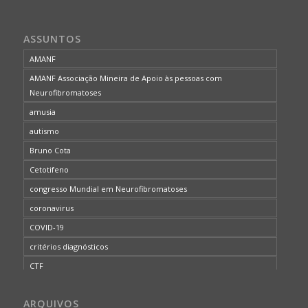
ASSUNTOS
AMANF
AMANF Associação Mineira de Apoio às pessoas com
Neurofibromatoses
amusia
autismo
Bruno Cota
Cetotifeno
congresso Mundial em Neurofibromatoses
coronavirus
COVID-19
critérios diagnósticos
CTF
curso de capacitação
ARQUIVOS
desordem do processamento auditivo