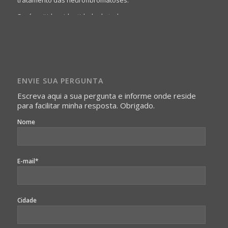
Será omitida a identidade de todas as pessoas que
realizam as perguntas, mesmo que elas não se importem
com isso.
Imagens somente serão publicadas se forem
absolutamente necessárias para o interesse coletivo e,
caso sejam fotos de pessoas, não poderão permitir a
ENVIE SUA PERGUNTA
identificação da pessoa fotografada.
Escreva aqui a sua pergunta e informe onde reside
para facilitar minha resposta. Obrigado.
Nome
E-mail*
Cidade