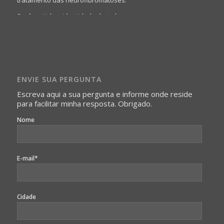
Será omitida a identidade de todas as pessoas que
realizam as perguntas, mesmo que elas não se importem
com isso.
Imagens somente serão publicadas se forem
absolutamente necessárias para o interesse coletivo e,
caso sejam fotos de pessoas, não poderão permitir a
ENVIE SUA PERGUNTA
identificação da pessoa fotografada.
Escreva aqui a sua pergunta e informe onde reside
para facilitar minha resposta. Obrigado.
Nome
E-mail*
Cidade