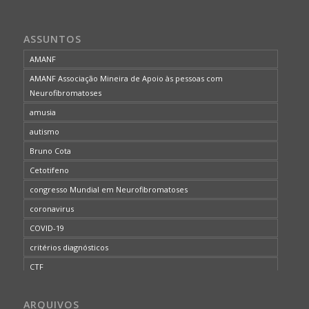
ASSUNTOS
AMANF
AMANF Associação Mineira de Apoio às pessoas com
Neurofibromatoses
amusia
autismo
Bruno Cota
Cetotifeno
congresso Mundial em Neurofibromatoses
coronavirus
COVID-19
critérios diagnósticos
CTF
curso de capacitação
ARQUIVOS
desordem do processamento auditivo