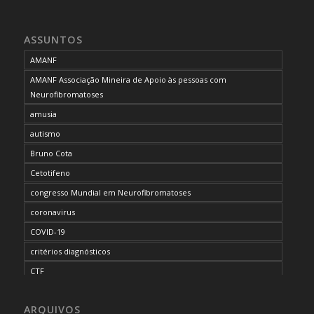
ASSUNTOS
AMANF
AMANF Associação Mineira de Apoio às pessoas com
Neurofibromatoses
amusia
autismo
Bruno Cota
Cetotifeno
congresso Mundial em Neurofibromatoses
coronavirus
COVID-19
critérios diagnósticos
CTF
curso de capacitação
ARQUIVOS
desordem do processamento auditivo