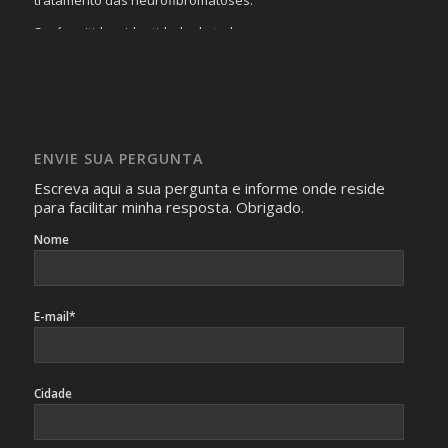
Será omitida a identidade de todas as pessoas que
realizam as perguntas, mesmo que elas não se importem
com isso.
Imagens somente serão publicadas se forem
absolutamente necessárias para o interesse coletivo e,
caso sejam fotos de pessoas, não poderão permitir a
ENVIE SUA PERGUNTA
identificação da pessoa fotografada.
Escreva aqui a sua pergunta e informe onde reside
para facilitar minha resposta. Obrigado.
Nome
E-mail*
Cidade