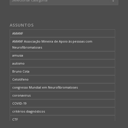
ASSUNTOS
AMANF
AMANF Associação Mineira de Apoio às pessoas com
Neurofibromatoses
amusia
autismo
Bruno Cota
Cetotifeno
congresso Mundial em Neurofibromatoses
coronavirus
COVID-19
critérios diagnósticos
CTF
curso de capacitação