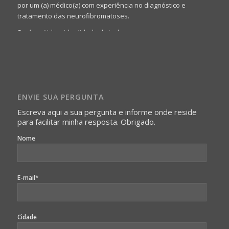
por um (a) médico(a) com experiência no diagnóstico e
tratamento das neurofibromatoses.
Será omitida a identidade de todas as pessoas que
realizam as perguntas, mesmo que elas não se importem
com isso.
Imagens somente serão publicadas se forem
absolutamente necessárias para o interesse coletivo e,
caso sejam fotos de pessoas, não poderão permitir a
ENVIE SUA PERGUNTA
identificação da pessoa fotografada.
Escreva aqui a sua pergunta e informe onde reside
para facilitar minha resposta. Obrigado.
Nome
E-mail*
Cidade