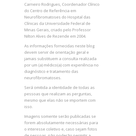
Carneiro Rodrigues, Coordenador Clínico
do Centro de Referência em
Neurofibromatoses do Hospital das
Clínicas da Universidade Federal de
Minas Gerais, criado pelo Professor
Nilton Alves de Rezende em 2004.
As informações fornecidas neste blog
devem servir de orientação geral e
jamais substituem a consulta realizada
por um (a) médico(a) com experiência no
diagnóstico e tratamento das
neurofibromatoses.
Será omitida a identidade de todas as
pessoas que realizam as perguntas,
mesmo que elas não se importem com
isso.
Imagens somente serão publicadas se
forem absolutamente necessárias para
o interesse coletivo e, caso sejam fotos
de pessoas, não poderão permitir a