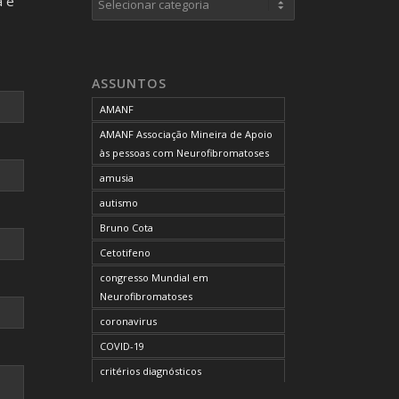
a e
neurofibromas cutâneos
neurofibromas plexiformes
neurofibromatose do tipo 1
ASSUNTOS
neurofibromatose do tipo 2
AMANF
neurofibromatoses
AMANF Associação Mineira de Apoio
NF1
às pessoas com Neurofibromatoses
NF2
amusia
OCUPAÇÃO DO BLOG
autismo
onde tratar
Bruno Cota
problemas comportamentais
Cetotifeno
reunião mensal da AMANF
congresso Mundial em
selumetinibe
Neurofibromatoses
Sem categoria
coronavirus
SUS
COVID-19
TDAH
critérios diagnósticos
tratamento
CTF