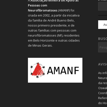
A
Associação Mineira de Apoio às
Pessoas com
Neurofibromatoses
(AMANF) foi
criada em 2002, a partir da iniciativa
da família de André Bueno Belo,
nosso primeiro presidente, e de
outras famílias com pessoas com
neurofibromatoses (NF), residentes
BUS
em Belo Horizonte e outras cidades
de Minas Gerais.
AVI
As in
Neuro
da re
Oswal
Coord
Refer
do Hos