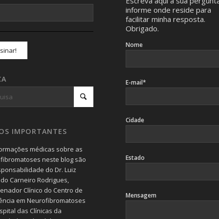
Escreva aqui a sua pergunt
informe onde reside para
facilitar minha resposta.
Obrigado.
Nome
CA
E-mail*
Cidade
SOS IMPORTANTES
formações médicas sobre as
Estado
fibromatoses neste blog são
sponsabilidade do Dr. Luiz
do Carneiro Rodrigues,
enador Clínico do Centro de
Mensagem
ência em Neurofibromatoses
pital das Clínicas da