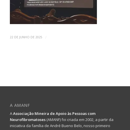
/
22 DE JUNHO DE 2025
A AMANF
A
Associação Mineira de Apoio às Pessoas com
Neurofibromatoses
(AMANF) foi criada em 2002, a partir da
iniciativa da família de André Bueno Belo, nosso primeiro