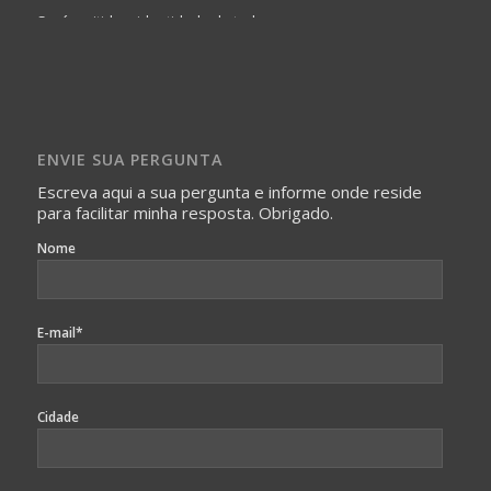
Será omitida a identidade de todas as pessoas que
realizam as perguntas, mesmo que elas não se importem
com isso.
Imagens somente serão publicadas se forem
absolutamente necessárias para o interesse coletivo e,
caso sejam fotos de pessoas, não poderão permitir a
ENVIE SUA PERGUNTA
identificação da pessoa fotografada.
Escreva aqui a sua pergunta e informe onde reside
para facilitar minha resposta. Obrigado.
Nome
E-mail*
Cidade