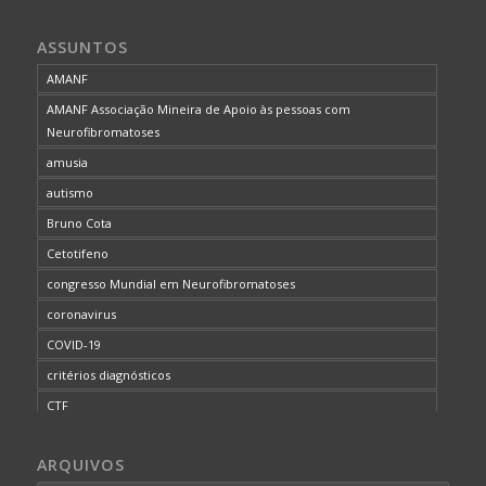
ASSUNTOS
AMANF
AMANF Associação Mineira de Apoio às pessoas com
Neurofibromatoses
amusia
autismo
Bruno Cota
Cetotifeno
congresso Mundial em Neurofibromatoses
coronavirus
COVID-19
critérios diagnósticos
CTF
curso de capacitação
ARQUIVOS
desordem do processamento auditivo