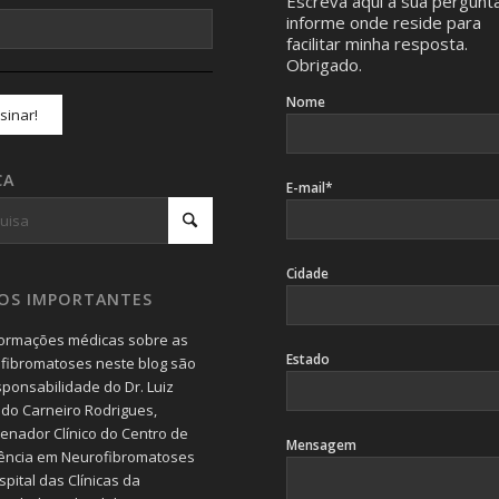
Escreva aqui a sua pergunt
informe onde reside para
facilitar minha resposta.
Obrigado.
Nome
CA
E-mail*
Cidade
SOS IMPORTANTES
formações médicas sobre as
Estado
fibromatoses neste blog são
sponsabilidade do Dr. Luiz
do Carneiro Rodrigues,
enador Clínico do Centro de
Mensagem
ência em Neurofibromatoses
pital das Clínicas da