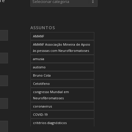
a e
neurofibromas cutâneos
neurofibromas plexiformes
neurofibromatose do tipo 1
ASSUNTOS
neurofibromatose do tipo 2
AMANF
neurofibromatoses
AMANF Associação Mineira de Apoio
NF1
às pessoas com Neurofibromatoses
NF2
amusia
OCUPAÇÃO DO BLOG
autismo
onde tratar
Bruno Cota
problemas comportamentais
Cetotifeno
reunião mensal da AMANF
congresso Mundial em
selumetinibe
Neurofibromatoses
Sem categoria
coronavirus
SUS
COVID-19
TDAH
critérios diagnósticos
tratamento
CTF