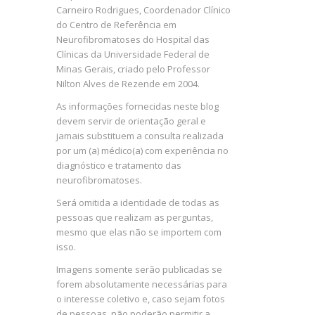
Carneiro Rodrigues, Coordenador Clínico
do Centro de Referência em
Neurofibromatoses do Hospital das
Clínicas da Universidade Federal de
Minas Gerais, criado pelo Professor
Nilton Alves de Rezende em 2004.
As informações fornecidas neste blog
devem servir de orientação geral e
jamais substituem a consulta realizada
por um (a) médico(a) com experiência no
diagnóstico e tratamento das
neurofibromatoses.
Será omitida a identidade de todas as
pessoas que realizam as perguntas,
mesmo que elas não se importem com
isso.
Imagens somente serão publicadas se
forem absolutamente necessárias para
o interesse coletivo e, caso sejam fotos
de pessoas, não poderão permitir a