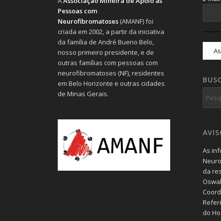
A
Associação Mineira de Apoio às
Pessoas com
Neurofibromatoses
(AMANF) foi
criada em 2002, a partir da iniciativa
da família de André Bueno Belo,
nosso primeiro presidente, e de
outras famílias com pessoas com
neurofibromatoses (NF), residentes
BUS
em Belo Horizonte e outras cidades
de Minas Gerais.
AVI
As in
Neuro
da re
Oswal
Coord
Refer
do Hos