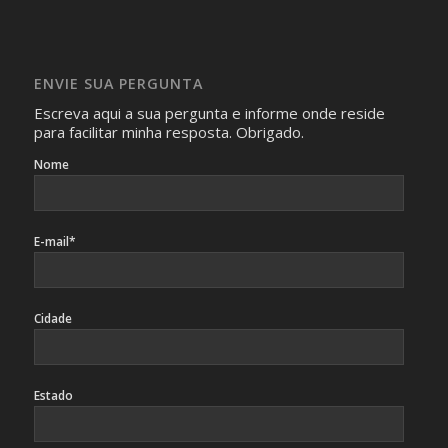
Imagens somente serão publicadas se forem
absolutamente necessárias para o interesse coletivo e,
caso sejam fotos de pessoas, não poderão permitir a
ENVIE SUA PERGUNTA
identificação da pessoa fotografada.
Escreva aqui a sua pergunta e informe onde reside
para facilitar minha resposta. Obrigado.
Nome
E-mail*
Cidade
Estado