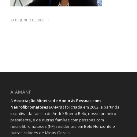
/
23 DE JUNHO DE 2025
A AMANF
A
Associação Mineira de Apoio às Pessoas com
Neurofibromatoses
(AMANF) foi criada em 2002, a partir da
iniciativa da família de André Bueno Belo, nosso primeiro
presidente, e de outras famílias com pessoas com
neurofibromatoses (NF), residentes em Belo Horizonte e
outras cidades de Minas Gerais.