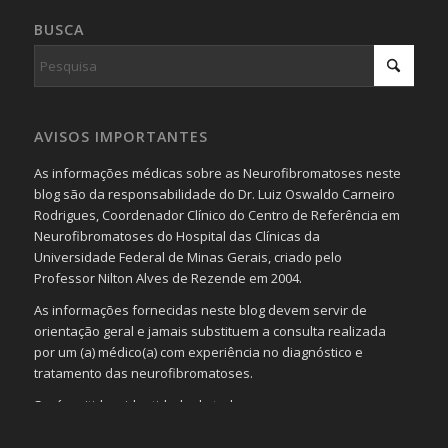
BUSCA
AVISOS IMPORTANTES
As informações médicas sobre as Neurofibromatoses neste
blog são da responsabilidade do Dr. Luiz Oswaldo Carneiro
Rodrigues, Coordenador Clínico do Centro de Referência em
Neurofibromatoses do Hospital das Clínicas da
Universidade Federal de Minas Gerais, criado pelo
Professor Nilton Alves de Rezende em 2004.
As informações fornecidas neste blog devem servir de
orientação geral e jamais substituem a consulta realizada
por um (a) médico(a) com experiência no diagnóstico e
tratamento das neurofibromatoses.
Será omitida a identidade de todas as pessoas que
realizam as perguntas, mesmo que elas não se importem
com isso.