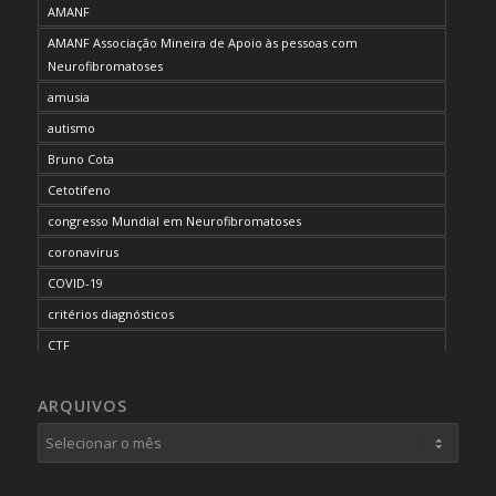
AMANF
AMANF Associação Mineira de Apoio às pessoas com
Neurofibromatoses
amusia
autismo
Bruno Cota
Cetotifeno
congresso Mundial em Neurofibromatoses
coronavirus
COVID-19
critérios diagnósticos
CTF
curso de capacitação
ARQUIVOS
desordem do processamento auditivo
diagnóstico
dificuldades cognitivas