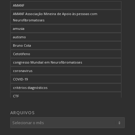
AMANF
AMANF Associação Mineira de Apoio às pessoas com
Neurofibromatoses
amusia
autismo
Bruno Cota
Cetotifeno
congresso Mundial em Neurofibromatoses
coronavirus
COVID-19
critérios diagnósticos
CTF
curso de capacitação
ARQUIVOS
desordem do processamento auditivo
diagnóstico
dificuldades cognitivas