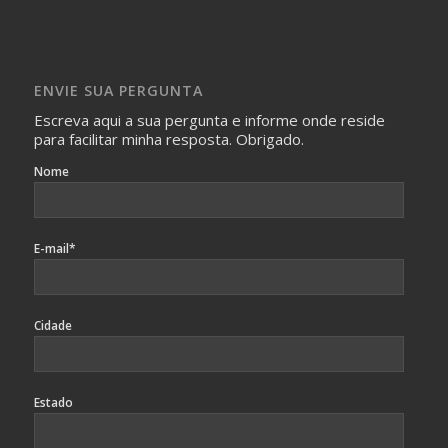
com isso.
Imagens somente serão publicadas se forem
absolutamente necessárias para o interesse coletivo e,
caso sejam fotos de pessoas, não poderão permitir a
ENVIE SUA PERGUNTA
identificação da pessoa fotografada.
Escreva aqui a sua pergunta e informe onde reside
para facilitar minha resposta. Obrigado.
Nome
E-mail*
Cidade
Estado