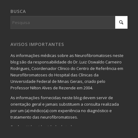
BUSCA
AVISOS IMPORTANTES
As informações médicas sobre as Neurofibromatoses neste
blog são da responsabilidade do Dr. Luiz Oswaldo Carneiro
Rodrigues, Coordenador Clínico do Centro de Referência em
Neurofibromatoses do Hospital das Clínicas da
Universidade Federal de Minas Gerais, criado pelo
Professor Nilton Alves de Rezende em 2004.
As informações fornecidas neste blog devem servir de
orientação geral e jamais substituem a consulta realizada
por um (a) médico(a) com experiência no diagnóstico e
tratamento das neurofibromatoses.
Será omitida a identidade de todas as pessoas que
realizam as perguntas, mesmo que elas não se importem