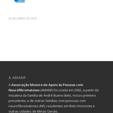
/
25 DE JUNHO DE 2025
A AMANF
A
Associação Mineira de Apoio às Pessoas com
Neurofibromatoses
(AMANF) foi criada em 2002, a partir da
iniciativa da família de André Bueno Belo, nosso primeiro
presidente, e de outras famílias com pessoas com
neurofibromatoses (NF), residentes em Belo Horizonte e
outras cidades de Minas Gerais.