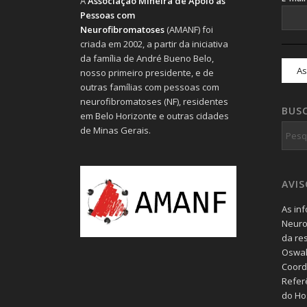
A
Associação Mineira de Apoio às
Pessoas com
Neurofibromatoses
(AMANF) foi
criada em 2002, a partir da iniciativa
da família de André Bueno Belo,
nosso primeiro presidente, e de
outras famílias com pessoas com
neurofibromatoses (NF), residentes
BUS
em Belo Horizonte e outras cidades
de Minas Gerais.
AVI
As in
Neuro
da re
Oswal
Coord
Refer
do Hos