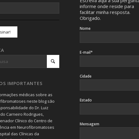
Escreva aqui a sua pergunt
informe onde reside para
facilitar minha resposta.
Obrigado.
Nome
CA
E-mail*
Cidade
SOS IMPORTANTES
formações médicas sobre as
Estado
fibromatoses neste blog são
sponsabilidade do Dr. Luiz
do Carneiro Rodrigues,
enador Clínico do Centro de
Mensagem
ência em Neurofibromatoses
pital das Clínicas da