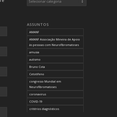
a e
neurofibromas cutâneos
neurofibromas plexiformes
neurofibromatose do tipo 1
ASSUNTOS
neurofibromatose do tipo 2
AMANF
neurofibromatoses
AMANF Associação Mineira de Apoio
NF1
às pessoas com Neurofibromatoses
NF2
amusia
OCUPAÇÃO DO BLOG
autismo
onde tratar
Bruno Cota
problemas comportamentais
Cetotifeno
reunião mensal da AMANF
congresso Mundial em
selumetinibe
Neurofibromatoses
Sem categoria
coronavirus
SUS
COVID-19
TDAH
critérios diagnósticos
tratamento
CTF