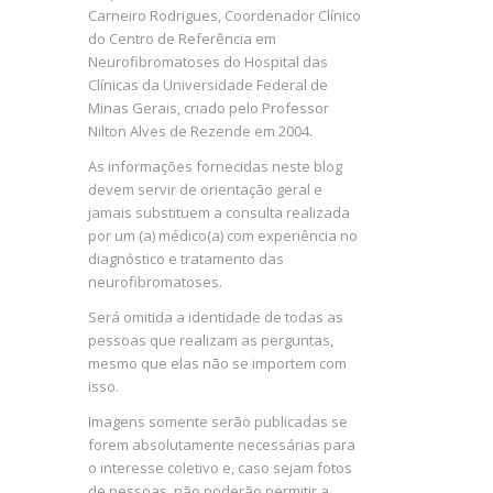
Carneiro Rodrigues, Coordenador Clínico
do Centro de Referência em
Neurofibromatoses do Hospital das
Clínicas da Universidade Federal de
Minas Gerais, criado pelo Professor
Nilton Alves de Rezende em 2004.
As informações fornecidas neste blog
devem servir de orientação geral e
jamais substituem a consulta realizada
por um (a) médico(a) com experiência no
diagnóstico e tratamento das
neurofibromatoses.
Será omitida a identidade de todas as
pessoas que realizam as perguntas,
mesmo que elas não se importem com
isso.
Imagens somente serão publicadas se
forem absolutamente necessárias para
o interesse coletivo e, caso sejam fotos
de pessoas, não poderão permitir a