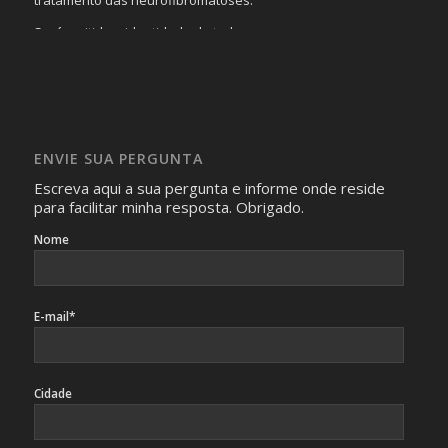
Será omitida a identidade de todas as pessoas que
realizam as perguntas, mesmo que elas não se importem
com isso.
Imagens somente serão publicadas se forem
absolutamente necessárias para o interesse coletivo e,
caso sejam fotos de pessoas, não poderão permitir a
ENVIE SUA PERGUNTA
identificação da pessoa fotografada.
Escreva aqui a sua pergunta e informe onde reside
para facilitar minha resposta. Obrigado.
Nome
E-mail*
Cidade