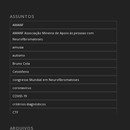
ASSUNTOS
AMANF
AMANF Associação Mineira de Apoio às pessoas com
Neurofibromatoses
amusia
autismo
Bruno Cota
Cetotifeno
congresso Mundial em Neurofibromatoses
coronavirus
COVID-19
critérios diagnósticos
CTF
curso de capacitação
ARQUIVOS
desordem do processamento auditivo