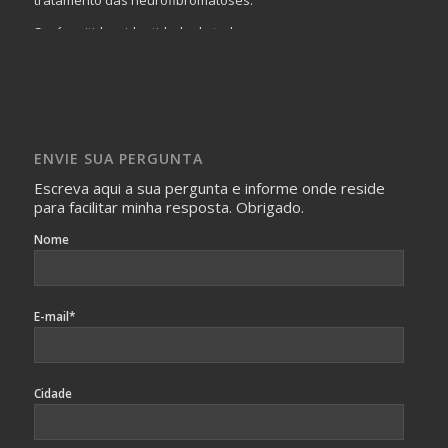
Será omitida a identidade de todas as pessoas que
realizam as perguntas, mesmo que elas não se importem
com isso.
Imagens somente serão publicadas se forem
absolutamente necessárias para o interesse coletivo e,
caso sejam fotos de pessoas, não poderão permitir a
ENVIE SUA PERGUNTA
identificação da pessoa fotografada.
Escreva aqui a sua pergunta e informe onde reside
para facilitar minha resposta. Obrigado.
Nome
E-mail*
Cidade