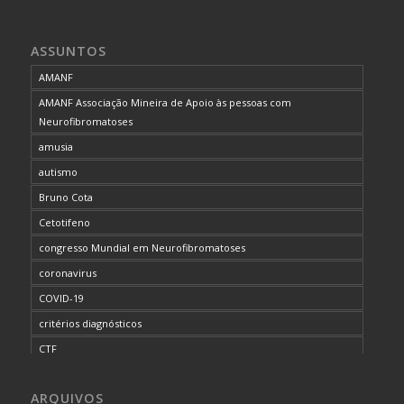
ASSUNTOS
AMANF
AMANF Associação Mineira de Apoio às pessoas com
Neurofibromatoses
amusia
autismo
Bruno Cota
Cetotifeno
congresso Mundial em Neurofibromatoses
coronavirus
COVID-19
critérios diagnósticos
CTF
curso de capacitação
ARQUIVOS
desordem do processamento auditivo