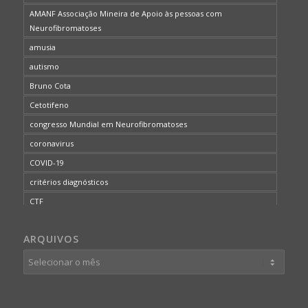
AMANF Associação Mineira de Apoio às pessoas com
Neurofibromatoses
amusia
autismo
Bruno Cota
Cetotifeno
congresso Mundial em Neurofibromatoses
coronavirus
COVID-19
critérios diagnósticos
CTF
curso de capacitação
ARQUIVOS
desordem do processamento auditivo
diagnóstico
dificuldades cognitivas
dificuldades de aprendizado