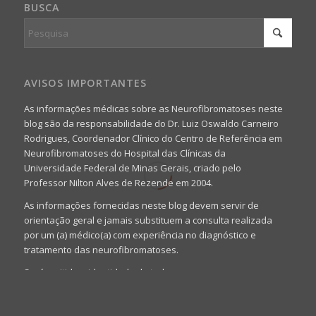
BUSCA
AVISOS IMPORTANTES
As informações médicas sobre as Neurofibromatoses neste
blog são da responsabilidade do Dr. Luiz Oswaldo Carneiro
Rodrigues, Coordenador Clínico do Centro de Referência em
Neurofibromatoses do Hospital das Clínicas da
Universidade Federal de Minas Gerais, criado pelo
Professor Nilton Alves de Rezende em 2004.
As informações fornecidas neste blog devem servir de
orientação geral e jamais substituem a consulta realizada
por um (a) médico(a) com experiência no diagnóstico e
tratamento das neurofibromatoses.
Será omitida a identidade de todas as pessoas que
realizam as perguntas, mesmo que elas não se importem
com isso.