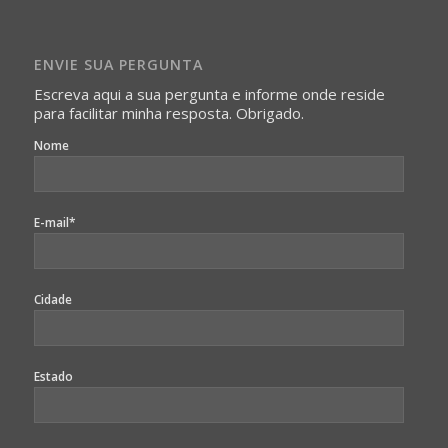
Imagens somente serão publicadas se forem
absolutamente necessárias para o interesse coletivo e,
caso sejam fotos de pessoas, não poderão permitir a
ENVIE SUA PERGUNTA
identificação da pessoa fotografada.
Escreva aqui a sua pergunta e informe onde reside
para facilitar minha resposta. Obrigado.
Nome
E-mail*
Cidade
Estado