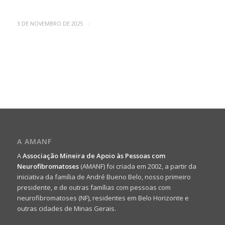
/
3 DE NOVEMBRO DE 2025
A AMANF
A
Associação Mineira de Apoio às Pessoas com
Neurofibromatoses
(AMANF) foi criada em 2002, a partir da
iniciativa da família de André Bueno Belo, nosso primeiro
presidente, e de outras famílias com pessoas com
neurofibromatoses (NF), residentes em Belo Horizonte e
outras cidades de Minas Gerais.