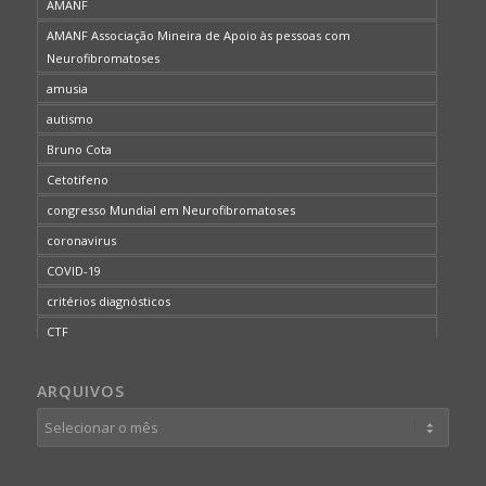
AMANF
AMANF Associação Mineira de Apoio às pessoas com
Neurofibromatoses
amusia
autismo
Bruno Cota
Cetotifeno
congresso Mundial em Neurofibromatoses
coronavirus
COVID-19
critérios diagnósticos
CTF
curso de capacitação
ARQUIVOS
desordem do processamento auditivo
diagnóstico
dificuldades cognitivas
dificuldades de aprendizado