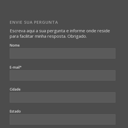
Imagens somente serão publicadas se forem
absolutamente necessárias para o interesse coletivo e,
caso sejam fotos de pessoas, não poderão permitir a
ENVIE SUA PERGUNTA
identificação da pessoa fotografada.
Escreva aqui a sua pergunta e informe onde reside
para facilitar minha resposta. Obrigado.
Nome
E-mail*
Cidade
Estado