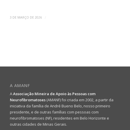
/
3 DE MARÇO DE 2026
A AMANF
A
Associação Mineira de Apoio às Pessoas com
Neurofibromatoses
(AMANF) foi criada em 2002, a partir da
iniciativa da família de André Bueno Belo, nosso primeiro
presidente, e de outras famílias com pessoas com
neurofibromatoses (NF), residentes em Belo Horizonte e
outras cidades de Minas Gerais.