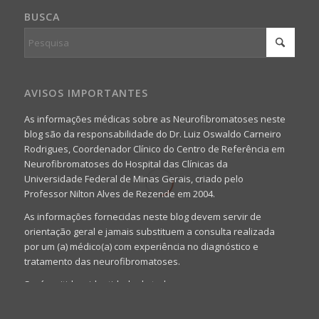
BUSCA
AVISOS IMPORTANTES
As informações médicas sobre as Neurofibromatoses neste
blog são da responsabilidade do Dr. Luiz Oswaldo Carneiro
Rodrigues, Coordenador Clínico do Centro de Referência em
Neurofibromatoses do Hospital das Clínicas da
Universidade Federal de Minas Gerais, criado pelo
Professor Nilton Alves de Rezende em 2004.
As informações fornecidas neste blog devem servir de
orientação geral e jamais substituem a consulta realizada
por um (a) médico(a) com experiência no diagnóstico e
tratamento das neurofibromatoses.
Será omitida a identidade de todas as pessoas que
realizam as perguntas, mesmo que elas não se importem
com isso.