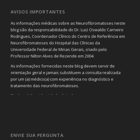
AVISOS IMPORTANTES
As informações médicas sobre as Neurofibromatoses neste
blog são da responsabilidade do Dr. Luiz Oswaldo Carneiro
Rodrigues, Coordenador Clínico do Centro de Referência em
Neurofibromatoses do Hospital das Clínicas da
Universidade Federal de Minas Gerais, criado pelo
Professor Nilton Alves de Rezende em 2004.
As informações fornecidas neste blog devem servir de
orientação geral e jamais substituem a consulta realizada
por um (a) médico(a) com experiência no diagnóstico e
tratamento das neurofibromatoses.
Será omitida a identidade de todas as pessoas que
realizam as perguntas, mesmo que elas não se importem
com isso.
Imagens somente serão publicadas se forem
absolutamente necessárias para o interesse coletivo e,
caso sejam fotos de pessoas, não poderão permitir a
ENVIE SUA PERGUNTA
identificação da pessoa fotografada.