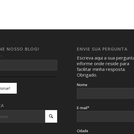
INE NOSSO BLOG!
ENVIE SUA PERGUNTA
*
l
Escreva aqui a sua pergunt
informe onde reside para
facilitar minha resposta.
Obrigado.
Nome
CA
E-mail*
Cidade