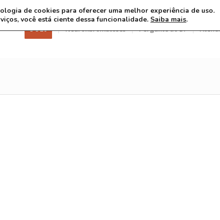
ecnologia de cookies para oferecer uma melhor experiência de uso.
rviços, você está ciente dessa funcionalidade.
Saiba mais
.
3 8 26
Neurofibromatoses
Pergunte ao Dr
Atend