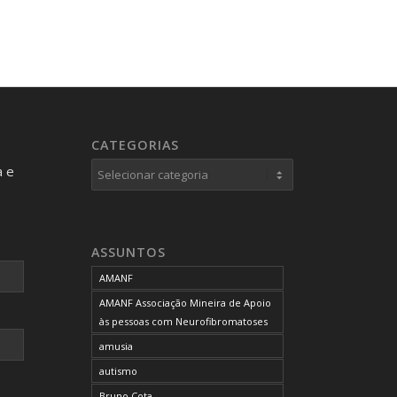
CATEGORIAS
Categorias
a e
ASSUNTOS
AMANF
AMANF Associação Mineira de Apoio
às pessoas com Neurofibromatoses
amusia
autismo
Bruno Cota