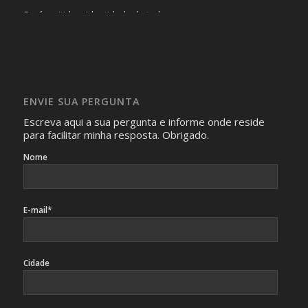
Será omitida a identidade de todas as pessoas que
realizam as perguntas, mesmo que elas não se importem
com isso.
Imagens somente serão publicadas se forem
absolutamente necessárias para o interesse coletivo e,
caso sejam fotos de pessoas, não poderão permitir a
ENVIE SUA PERGUNTA
identificação da pessoa fotografada.
Escreva aqui a sua pergunta e informe onde reside
para facilitar minha resposta. Obrigado.
Nome
E-mail*
Cidade