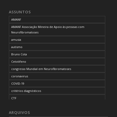
ASSUNTOS
AMANF
AMANF Associação Mineira de Apoio às pessoas com
Neurofibromatoses
amusia
autismo
Bruno Cota
Cetotifeno
congresso Mundial em Neurofibromatoses
coronavirus
COVID-19
critérios diagnósticos
CTF
curso de capacitação
ARQUIVOS
desordem do processamento auditivo