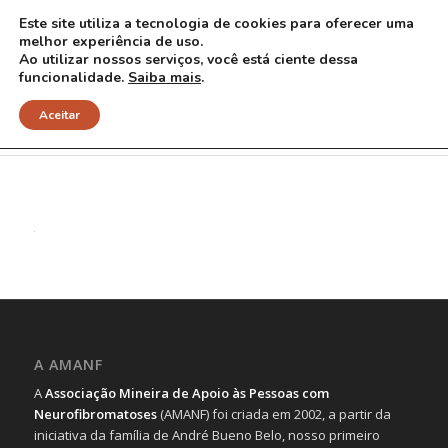
Este site utiliza a tecnologia de cookies para oferecer uma
melhor experiência de uso.
Ao utilizar nossos serviços, você está ciente dessa
funcionalidade.
Saiba mais
.
15 red
Aceitar
A AMANF
A
Associação Mineira de Apoio às Pessoas com
Neurofibromatoses
(AMANF) foi criada em 2002, a partir da
iniciativa da família de André Bueno Belo, nosso primeiro