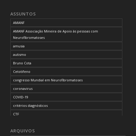
ASSUNTOS
AMANF
AMANF Associação Mineira de Apoio às pessoas com
Neurofibromatoses
amusia
autismo
Bruno Cota
Cetotifeno
congresso Mundial em Neurofibromatoses
coronavirus
COVID-19
critérios diagnósticos
CTF
curso de capacitação
ARQUIVOS
desordem do processamento auditivo