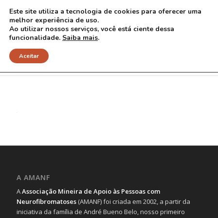
Este site utiliza a tecnologia de cookies para oferecer uma
melhor experiência de uso.
Ao utilizar nossos serviços, você está ciente dessa
funcionalidade.
Saiba mais
.
22 red
Aceitar
A AMANF
A
Associação Mineira de Apoio às Pessoas com
Neurofibromatoses
(AMANF) foi criada em 2002, a partir da
iniciativa da família de André Bueno Belo, nosso primeiro