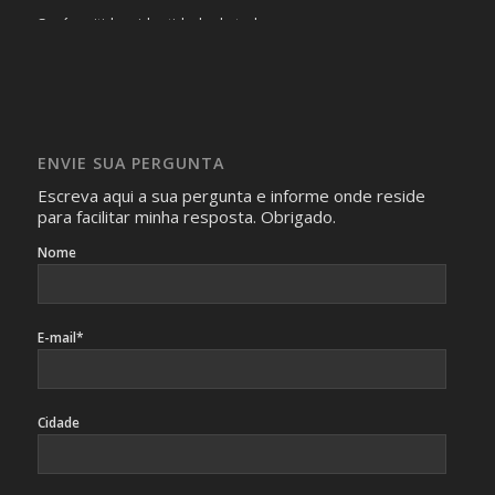
Será omitida a identidade de todas as pessoas que
realizam as perguntas, mesmo que elas não se importem
com isso.
Imagens somente serão publicadas se forem
absolutamente necessárias para o interesse coletivo e,
caso sejam fotos de pessoas, não poderão permitir a
ENVIE SUA PERGUNTA
identificação da pessoa fotografada.
Escreva aqui a sua pergunta e informe onde reside
para facilitar minha resposta. Obrigado.
Nome
E-mail*
Cidade