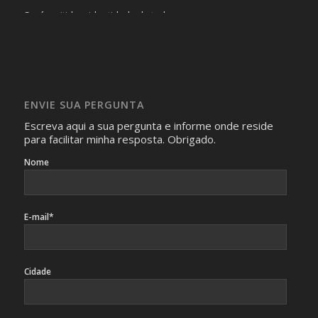
Será omitida a identidade de todas as pessoas que
realizam as perguntas, mesmo que elas não se importem
com isso.
Imagens somente serão publicadas se forem
absolutamente necessárias para o interesse coletivo e,
caso sejam fotos de pessoas, não poderão permitir a
ENVIE SUA PERGUNTA
identificação da pessoa fotografada.
Escreva aqui a sua pergunta e informe onde reside
para facilitar minha resposta. Obrigado.
Nome
E-mail*
Cidade