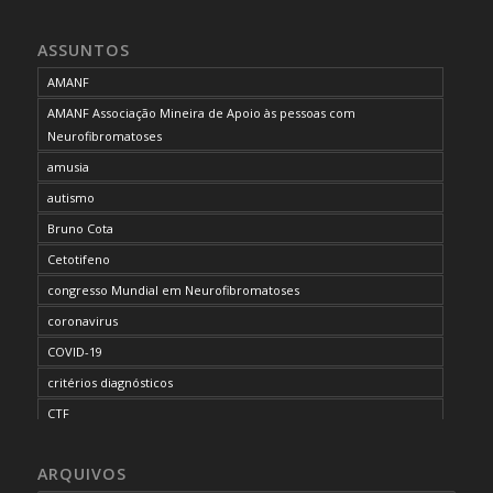
ASSUNTOS
AMANF
AMANF Associação Mineira de Apoio às pessoas com
Neurofibromatoses
amusia
autismo
Bruno Cota
Cetotifeno
congresso Mundial em Neurofibromatoses
coronavirus
COVID-19
critérios diagnósticos
CTF
curso de capacitação
ARQUIVOS
desordem do processamento auditivo