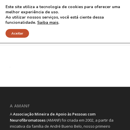
Este site utiliza a tecnologia de cookies para oferecer uma
melhor experiência de uso.
Ao utilizar nossos serviços, você está ciente dessa
funcionalidade.
Saiba mais
.
9 red
Aceitar
A AMANF
A
Associação Mineira de Apoio às Pessoas com
Neurofibromatoses
(AMANF) foi criada em 2002, a partir da
iniciativa da família de André Bueno Belo, nosso primeiro