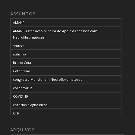
ASSUNTOS
AMANF
AMANF Associação Mineira de Apoio às pessoas com
Neurofibromatoses
amusia
autismo
Bruno Cota
Cetotifeno
congresso Mundial em Neurofibromatoses
coronavirus
COVID-19
critérios diagnósticos
CTF
curso de capacitação
ARQUIVOS
desordem do processamento auditivo