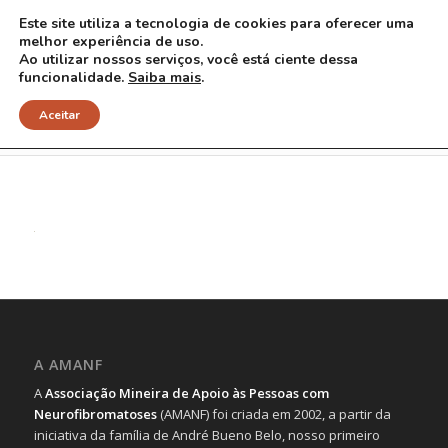
Este site utiliza a tecnologia de cookies para oferecer uma
melhor experiência de uso.
Ao utilizar nossos serviços, você está ciente dessa
funcionalidade.
Saiba mais
.
9 red
Aceitar
A AMANF
A
Associação Mineira de Apoio às Pessoas com
Neurofibromatoses
(AMANF) foi criada em 2002, a partir da
iniciativa da família de André Bueno Belo, nosso primeiro