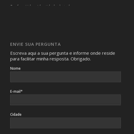
Será omitida a identidade de todas as pessoas que
realizam as perguntas, mesmo que elas não se importem
com isso.
Imagens somente serão publicadas se forem
absolutamente necessárias para o interesse coletivo e,
caso sejam fotos de pessoas, não poderão permitir a
ENVIE SUA PERGUNTA
identificação da pessoa fotografada.
Escreva aqui a sua pergunta e informe onde reside
para facilitar minha resposta. Obrigado.
Nome
E-mail*
Cidade