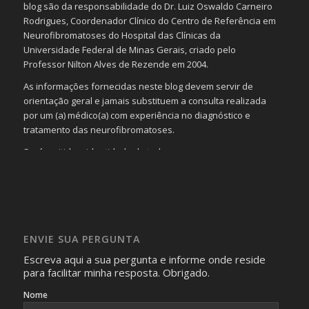
blog são da responsabilidade do Dr. Luiz Oswaldo Carneiro
Rodrigues, Coordenador Clínico do Centro de Referência em
Neurofibromatoses do Hospital das Clínicas da
Universidade Federal de Minas Gerais, criado pelo
Professor Nilton Alves de Rezende em 2004.
As informações fornecidas neste blog devem servir de
orientação geral e jamais substituem a consulta realizada
por um (a) médico(a) com experiência no diagnóstico e
tratamento das neurofibromatoses.
Será omitida a identidade de todas as pessoas que
realizam as perguntas, mesmo que elas não se importem
com isso.
Imagens somente serão publicadas se forem
absolutamente necessárias para o interesse coletivo e,
caso sejam fotos de pessoas, não poderão permitir a
ENVIE SUA PERGUNTA
identificação da pessoa fotografada.
Escreva aqui a sua pergunta e informe onde reside
para facilitar minha resposta. Obrigado.
Nome