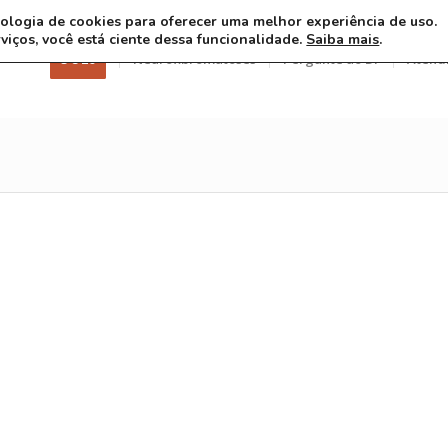
ecnologia de cookies para oferecer uma melhor experiência de uso.
rviços, você está ciente dessa funcionalidade.
Saiba mais
.
3 8 26
Neurofibromatoses
Pergunte ao Dr
Atend