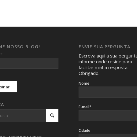
INE NOSSO BLOG!
ENVIE SUA PERGUNTA
*
l
Escreva aqui a sua pergunt
informe onde reside para
facilitar minha resposta.
Obrigado.
Nome
CA
E-mail*
Cidade