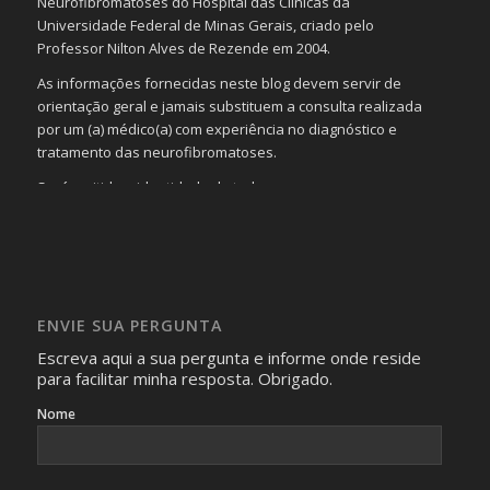
Neurofibromatoses do Hospital das Clínicas da
Universidade Federal de Minas Gerais, criado pelo
Professor Nilton Alves de Rezende em 2004.
As informações fornecidas neste blog devem servir de
orientação geral e jamais substituem a consulta realizada
por um (a) médico(a) com experiência no diagnóstico e
tratamento das neurofibromatoses.
Será omitida a identidade de todas as pessoas que
realizam as perguntas, mesmo que elas não se importem
com isso.
Imagens somente serão publicadas se forem
absolutamente necessárias para o interesse coletivo e,
caso sejam fotos de pessoas, não poderão permitir a
ENVIE SUA PERGUNTA
identificação da pessoa fotografada.
Escreva aqui a sua pergunta e informe onde reside
para facilitar minha resposta. Obrigado.
Nome