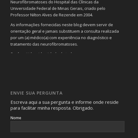
Neurofibromatoses do Hospital das Clínicas da
Universidade Federal de Minas Gerais, criado pelo
Professor Nilton Alves de Rezende em 2004.
As informações fornecidas neste blog devem servir de
orientação geral e jamais substituem a consulta realizada
por um (a) médico(a) com experiência no diagnóstico e
tratamento das neurofibromatoses.
Será omitida a identidade de todas as pessoas que
realizam as perguntas, mesmo que elas não se importem
com isso.
Imagens somente serão publicadas se forem
absolutamente necessárias para o interesse coletivo e,
caso sejam fotos de pessoas, não poderão permitir a
ENVIE SUA PERGUNTA
identificação da pessoa fotografada.
Escreva aqui a sua pergunta e informe onde reside
para facilitar minha resposta. Obrigado.
Nome