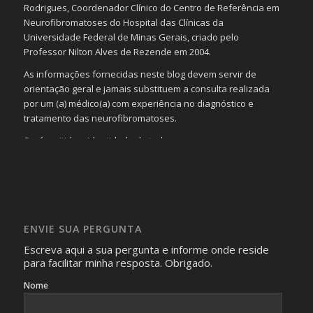
Rodrigues, Coordenador Clínico do Centro de Referência em
Neurofibromatoses do Hospital das Clínicas da
Universidade Federal de Minas Gerais, criado pelo
Professor Nilton Alves de Rezende em 2004.
As informações fornecidas neste blog devem servir de
orientação geral e jamais substituem a consulta realizada
por um (a) médico(a) com experiência no diagnóstico e
tratamento das neurofibromatoses.
Será omitida a identidade de todas as pessoas que
realizam as perguntas, mesmo que elas não se importem
com isso.
Imagens somente serão publicadas se forem
absolutamente necessárias para o interesse coletivo e,
caso sejam fotos de pessoas, não poderão permitir a
ENVIE SUA PERGUNTA
identificação da pessoa fotografada.
Escreva aqui a sua pergunta e informe onde reside
para facilitar minha resposta. Obrigado.
Nome