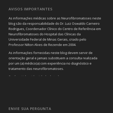
AVISOS IMPORTANTES
As informações médicas sobre as Neurofibromatoses neste
blog são da responsabilidade do Dr. Luiz Oswaldo Carneiro
Rodrigues, Coordenador Clínico do Centro de Referência em
Neurofibromatoses do Hospital das Clínicas da
Universidade Federal de Minas Gerais, criado pelo
Professor Nilton Alves de Rezende em 2004.
As informações fornecidas neste blog devem servir de
orientação geral e jamais substituem a consulta realizada
por um (a) médico(a) com experiência no diagnóstico e
tratamento das neurofibromatoses.
Será omitida a identidade de todas as pessoas que
realizam as perguntas, mesmo que elas não se importem
com isso.
Imagens somente serão publicadas se forem
absolutamente necessárias para o interesse coletivo e,
caso sejam fotos de pessoas, não poderão permitir a
ENVIE SUA PERGUNTA
identificação da pessoa fotografada.