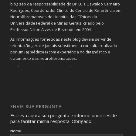
blog são da responsabilidade do Dr. Luiz Oswaldo Carneiro
Rodrigues, Coordenador Clínico do Centro de Referência em
Neurofibromatoses do Hospital das Clínicas da
Universidade Federal de Minas Gerais, criado pelo
Professor Nilton Alves de Rezende em 2004.
As informações fornecidas neste blog devem servir de
orientação geral e jamais substituem a consulta realizada
por um (a) médico(a) com experiência no diagnóstico e
tratamento das neurofibromatoses.
Será omitida a identidade de todas as pessoas que
realizam as perguntas, mesmo que elas não se importem
com isso.
Imagens somente serão publicadas se forem
absolutamente necessárias para o interesse coletivo e,
caso sejam fotos de pessoas, não poderão permitir a
ENVIE SUA PERGUNTA
identificação da pessoa fotografada.
Escreva aqui a sua pergunta e informe onde reside
para facilitar minha resposta. Obrigado.
Nome