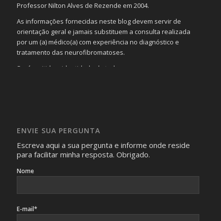
Professor Nilton Alves de Rezende em 2004.
As informações fornecidas neste blog devem servir de
orientação geral e jamais substituem a consulta realizada
por um (a) médico(a) com experiência no diagnóstico e
tratamento das neurofibromatoses.
Será omitida a identidade de todas as pessoas que
realizam as perguntas, mesmo que elas não se importem
com isso.
Imagens somente serão publicadas se forem
absolutamente necessárias para o interesse coletivo e,
caso sejam fotos de pessoas, não poderão permitir a
ENVIE SUA PERGUNTA
identificação da pessoa fotografada.
Escreva aqui a sua pergunta e informe onde reside
para facilitar minha resposta. Obrigado.
Nome
E-mail*