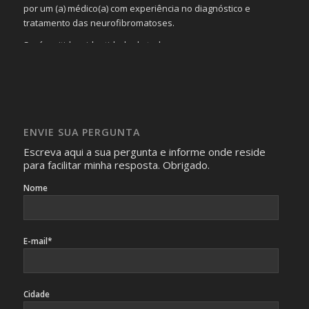
por um (a) médico(a) com experiência no diagnóstico e
tratamento das neurofibromatoses.
Será omitida a identidade de todas as pessoas que
realizam as perguntas, mesmo que elas não se importem
com isso.
Imagens somente serão publicadas se forem
absolutamente necessárias para o interesse coletivo e,
caso sejam fotos de pessoas, não poderão permitir a
ENVIE SUA PERGUNTA
identificação da pessoa fotografada.
Escreva aqui a sua pergunta e informe onde reside
para facilitar minha resposta. Obrigado.
Nome
E-mail*
Cidade