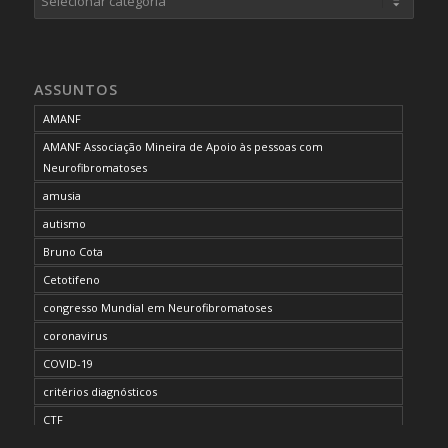
ASSUNTOS
AMANF
AMANF Associação Mineira de Apoio às pessoas com
Neurofibromatoses
amusia
autismo
Bruno Cota
Cetotifeno
congresso Mundial em Neurofibromatoses
coronavirus
COVID-19
critérios diagnósticos
CTF
curso de capacitação