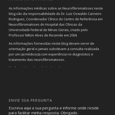
As informações médicas sobre as Neurofibromatoses neste
blog são da responsabilidade do Dr. Luiz Oswaldo Carneiro
Rodrigues, Coordenador Clínico do Centro de Referência em
Neurofibromatoses do Hospital das Clínicas da
Universidade Federal de Minas Gerais, criado pelo
Professor Nilton Alves de Rezende em 2004.
As informações fornecidas neste blog devem servir de
orientação geral e jamais substituem a consulta realizada
por um (a) médico(a) com experiência no diagnóstico e
tratamento das neurofibromatoses.
Será omitida a identidade de todas as pessoas que
realizam as perguntas, mesmo que elas não se importem
com isso.
Imagens somente serão publicadas se forem
absolutamente necessárias para o interesse coletivo e,
caso sejam fotos de pessoas, não poderão permitir a
ENVIE SUA PERGUNTA
identificação da pessoa fotografada.
Escreva aqui a sua pergunta e informe onde reside
para facilitar minha resposta. Obrigado.