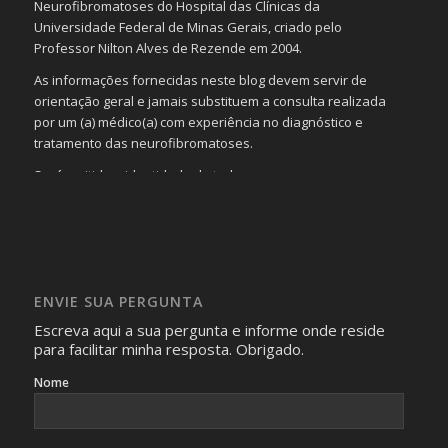
Neurofibromatoses do Hospital das Clínicas da
Universidade Federal de Minas Gerais, criado pelo
Professor Nilton Alves de Rezende em 2004.
As informações fornecidas neste blog devem servir de
orientação geral e jamais substituem a consulta realizada
por um (a) médico(a) com experiência no diagnóstico e
tratamento das neurofibromatoses.
Será omitida a identidade de todas as pessoas que
realizam as perguntas, mesmo que elas não se importem
com isso.
Imagens somente serão publicadas se forem
absolutamente necessárias para o interesse coletivo e,
caso sejam fotos de pessoas, não poderão permitir a
ENVIE SUA PERGUNTA
identificação da pessoa fotografada.
Escreva aqui a sua pergunta e informe onde reside
para facilitar minha resposta. Obrigado.
Nome