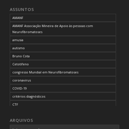
ASSUNTOS
AMANF
AMANF Associação Mineira de Apoio às pessoas com
Neurofibromatoses
amusia
autismo
Bruno Cota
Cetotifeno
congresso Mundial em Neurofibromatoses
coronavirus
COVID-19
critérios diagnósticos
CTF
curso de capacitação
ARQUIVOS
desordem do processamento auditivo
diagnóstico