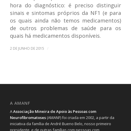
hora do diagnóstico: é preciso distinguir
sinais e sintomas próprios da NF1 (e para
os quais ainda não temos medicamentos)
de outros problemas de saúde para os
quais há medicamentos disponíveis.
/
2 DE JUNHO DE 2015
A AMANF
A
Associação Mineira de Apoio às Pessoas com
Neurofibromatoses
(AMANF) foi criada em 2002, a partir da
iniciativa da família de André Bueno Belo, nosso primeiro
presidente, e de outras famílias com pessoas com