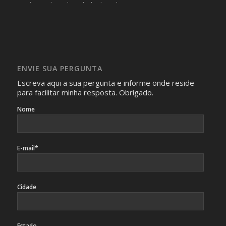
Será omitida a identidade de todas as pessoas que
realizam as perguntas, mesmo que elas não se importem
com isso.
Imagens somente serão publicadas se forem
absolutamente necessárias para o interesse coletivo e,
caso sejam fotos de pessoas, não poderão permitir a
ENVIE SUA PERGUNTA
identificação da pessoa fotografada.
Escreva aqui a sua pergunta e informe onde reside
para facilitar minha resposta. Obrigado.
Nome
E-mail*
Cidade
Estado