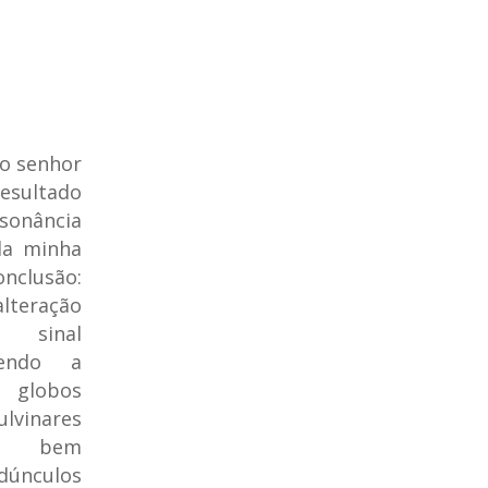
 o senhor
resultado
nância
da minha
clusão:
lteração
inal
tendo a
 globos
lvinares
s, bem
dúnculos