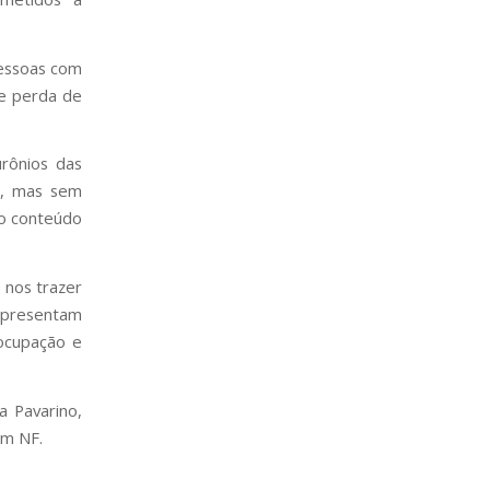
essoas com
e perda de
rônios das
1, mas sem
o conteúdo
 nos trazer
apresentam
eocupação e
a Pavarino,
om NF.