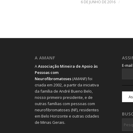
/
6 DE JUNHO DE 2016
A AMANF
ASS
E-mai
A
Associação Mineira de Apoio às
Pessoas com
Neurofibromatoses
(AMANF) foi
criada em 2002, a partir da iniciativa
da família de André Bueno Belo,
nosso primeiro presidente, e de
outras famílias com pessoas com
neurofibromatoses (NF), residentes
BUS
em Belo Horizonte e outras cidades
de Minas Gerais.