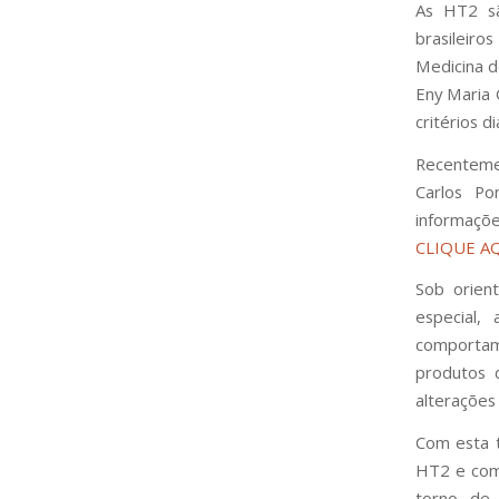
As HT2 sã
brasileir
Medicina de
Eny Maria 
critérios d
Recentemen
Carlos Po
informaçõe
CLIQUE A
Sob orient
especial,
comportam
produtos 
alterações
Com esta 
HT2 e com
torno de