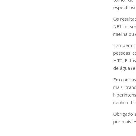
espectrosc
Os result
NF1 foi s
mielina ou 
Também fo
pessoas c
HT2. Esta
de água (e
Em conclus
mais tran
hiperinten
nenhum tra
Obrigado a
por mais e