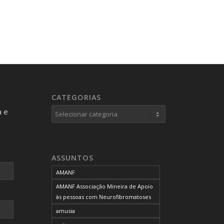
CATEGORIAS
Categorias
a e
ASSUNTOS
AMANF
AMANF Associação Mineira de Apoio
às pessoas com Neurofibromatoses
amusia