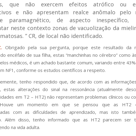
is, que não exercem efeitos atrófico ou e
cativos e não apresentam realce anômalo pelo
te paramagnético, de aspecto inespecífico,
tar neste contexto zonas de vacuolização da mieli
matosas.
” CR, de local não identificado.
.
Obrigado pela sua pergunta, porque este resultado da r
do encéfalo de sua filha, estas “manchinhas no cérebro” como à
pelos médicos, é um achado bastante comum, variando entre 43
m NF1, conforme os estudos científicos a respeito.
emente, tenho respondido que, de acordo com as informações 
s, estas alterações do sinal na ressonância (atualmente des
sidades em T2 – HT2) não representam problemas clínicos ou c
 Houve um momento em que se pensou que as HT2 es
onadas com as dificuldades de aprendizado, mas isto tamb
o. Além disso, tenho informado que as HT2 parecem ser tra
ndo na vida adulta.