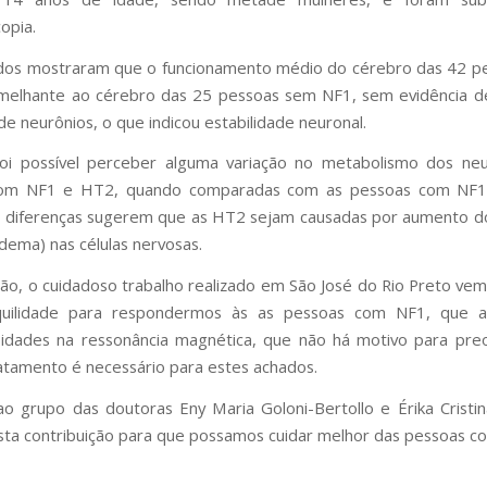
opia.
ados mostraram que o funcionamento médio do cérebro das 42 p
emelhante ao cérebro das 25 pessoas sem NF1, sem evidência d
de neurônios, o que indicou estabilidade neuronal.
i possível perceber alguma variação no metabolismo dos neu
om NF1 e HT2, quando comparadas com as pessoas com NF
s diferenças sugerem que as HT2 sejam causadas por aumento d
dema) nas células nervosas.
ão, o cuidadoso trabalho realizado em São José do Rio Preto vem
quilidade para respondermos às as pessoas com NF1, que 
sidades na ressonância magnética, que não há motivo para pr
tamento é necessário para estes achados.
o grupo das doutoras Eny Maria Goloni-Bertollo e Érika Cristin
sta contribuição para que possamos cuidar melhor das pessoas c