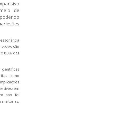
xpansivo
 meio de
 podendo
na/lesões
essonância
s vezes são
% e 80% das
científicas
critas como
omplicações
tivessem
ém não foi
nsitórias,