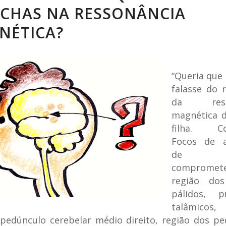
CHAS NA RESSONÂNCIA
NÉTICA?
“Queria que
falasse do 
da resso
magnética 
filha. Con
Focos de a
de s
comprome
região dos
pálidos, pu
talâmico
pedúnculo cerebelar médio direito, região dos pe