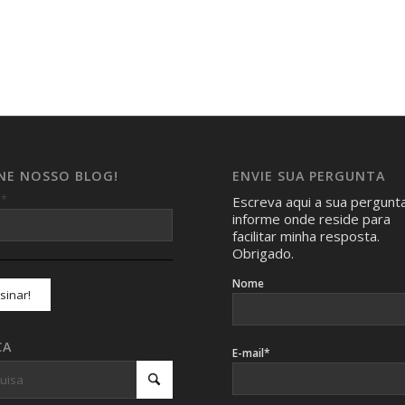
INE NOSSO BLOG!
ENVIE SUA PERGUNTA
*
l
Escreva aqui a sua pergunt
informe onde reside para
facilitar minha resposta.
Obrigado.
Nome
CA
E-mail*