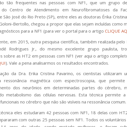
o tão frequentes nas pessoas com NF1, que um grupo de 
os do Centro de Atendimento em Neurofibromatoses da Fa
 São José do Rio Preto (SP), entre eles as doutoras Érika Cristin
Goloni-Bertollo, chegou a propor que elas sejam incluídas como 
iagnósticos para a NF1 (para ver o portal para o artigo
CLIQUE AQ
te, em 2015, outra pesquisa científica, também realizada pelo 
ndé Rodrigues Jr., do mesmo excelente grupo paulista, tr
s sobre as HT2 em pessoas com NF1 (ver aqui o artigo complet
QUI
). Vale a pena analisarmos os resultados encontrados.
ação da Dra. Erika Cristina Pavarino, os cientistas utilizaram 
 a ressonância magnética com espectroscopia, que permite 
ento dos neurônios em determinadas partes do cérebro, 
do metabolismo das células nervosas. Esta técnica permite a 
 funcionais no cérebro que não são visíveis na ressonância comum.
técnica eles estudaram 42 pessoas com NF1, 18 delas com HT
pararam com outras 25 pessoas sem NF1. Todos os voluntários
 14 anos de idade, sendo metade mulheres, e foram sub