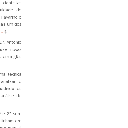
cientistas
culdade de
a Pavarino e
mais um dos
UI
).
Dr. Antônio
ouxe novas
o em inglês
uma técnica
analisar o
medindo os
análise de
2 e 25 sem
 tinham em
metidos à