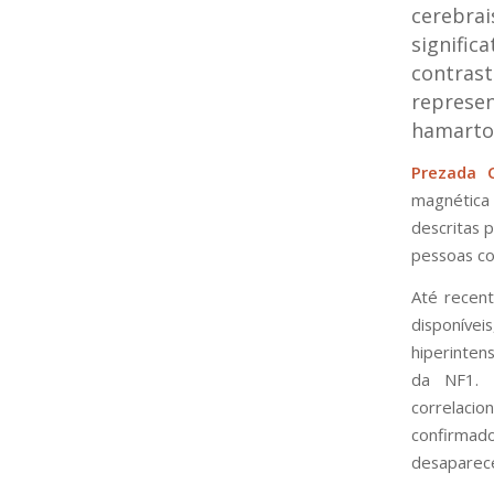
cerebra
signifi
contras
represen
hamarto
Prezada C
magnética 
descritas 
pessoas co
Até recent
disponívei
hiperinten
da NF1.
correlaci
confirmad
desaparece