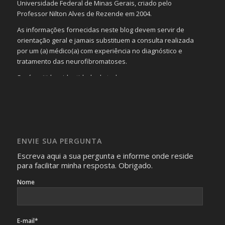
Universidade Federal de Minas Gerais, criado pelo
Professor Nilton Alves de Rezende em 2004.
As informações fornecidas neste blog devem servir de
orientação geral e jamais substituem a consulta realizada
por um (a) médico(a) com experiência no diagnóstico e
tratamento das neurofibromatoses.
Será omitida a identidade de todas as pessoas que
realizam as perguntas, mesmo que elas não se importem
com isso.
Imagens somente serão publicadas se forem
absolutamente necessárias para o interesse coletivo e,
caso sejam fotos de pessoas, não poderão permitir a
ENVIE SUA PERGUNTA
identificação da pessoa fotografada.
Escreva aqui a sua pergunta e informe onde reside
para facilitar minha resposta. Obrigado.
Nome
E-mail*