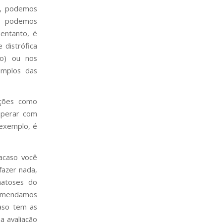
s, podemos
o, podemos
 entanto, é
 distrófica
ho) ou nos
emplos das
ações como
sperar com
 exemplo, é
acaso você
azer nada,
matoses do
comendamos
caso tem as
a avaliação