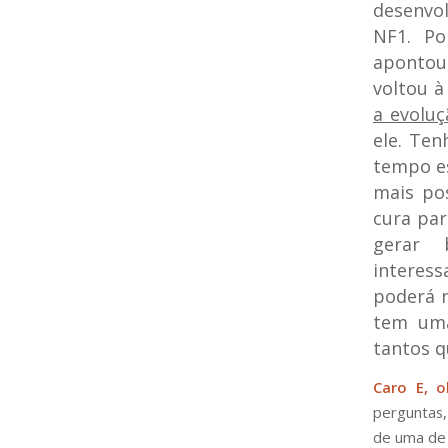
desenvo
NF1. Po
apontou 
voltou à
a evolu
ele. Ten
tempo es
mais pos
cura par
gerar 
interess
poderá n
tem uma
tantos q
Caro E, o
perguntas,
de uma de 