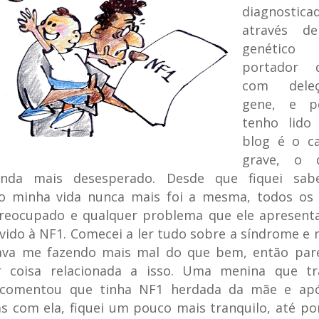
diagnostica
através d
genétic
portador
com dele
gene, e p
tenho lido
blog é o c
grave, o
inda mais desesperado. Desde que fiquei sa
do minha vida nunca mais foi a mesma, todos os d
preocupado e qualquer problema que ele apresenta
vido à NF1. Comecei a ler tudo sobre a síndrome e 
tava me fazendo mais mal do que bem, então pare
r coisa relacionada a isso. Uma menina que tr
comentou que tinha NF1 herdada da mãe e apó
s com ela, fiquei um pouco mais tranquilo, até po