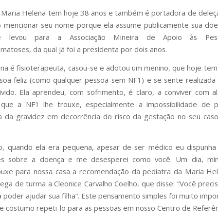
a Maria Helena tem hoje 38 anos e também é portadora de dele
 mencionar seu nome porque ela assume publicamente sua doen
 levou para a Associação Mineira de Apoio às Pes
matoses, da qual já foi a presidenta por dois anos.
na é fisioterapeuta, casou-se e adotou um menino, que hoje tem 
oa feliz (como qualquer pessoa sem NF1) e se sente realizada
vido. Ela aprendeu, com sofrimento, é claro, a conviver com 
s que a NF1 lhe trouxe, especialmente a impossibilidade de p
a da gravidez em decorrência do risco da gestação no seu caso
o, quando ela era pequena, apesar de ser médico eu dispunha
es sobre a doença e me desesperei como você. Um dia, mi
ouxe para nossa casa a recomendação da pediatra da Maria Hel
lega de turma a Cleonice Carvalho Coelho, que disse: “Você preci
a poder ajudar sua filha”. Este pensamento simples foi muito impo
 e costumo repeti-lo para as pessoas em nosso Centro de Referên