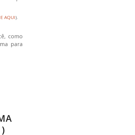
E AQUI
).
cê, como
lma para
UMA
)