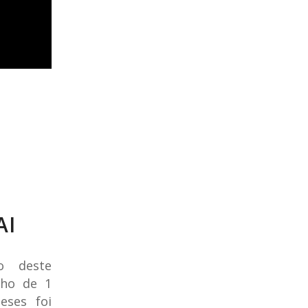
AI
o deste
lho de 1
ses foi