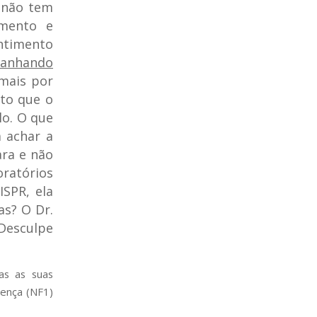
 não tem
amento e
entimento
panhando
 mais por
nto que o
lo. O que
a achar a
ara e não
atórios
ISPR, ela
as? O Dr.
Desculpe
as as suas
oença (NF1)