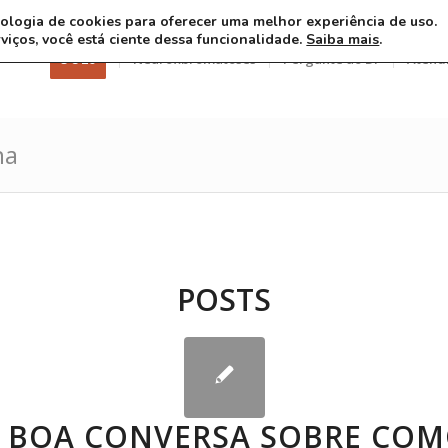
ecnologia de cookies para oferecer uma melhor experiência de uso.
rviços, você está ciente dessa funcionalidade.
Saiba mais
.
3 8 26
Neurofibromatoses
Pergunte ao Dr
Atend
na
POSTS
 BOA CONVERSA SOBRE CO