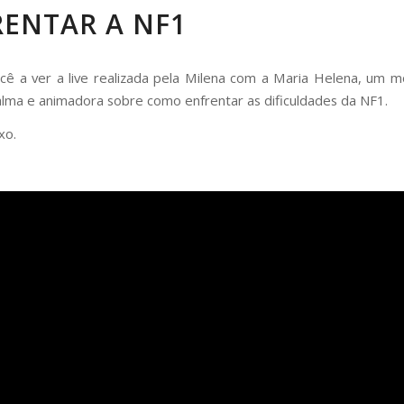
RENTAR A NF1
cê a ver a live realizada pela Milena com a Maria Helena, um
alma e animadora sobre como enfrentar as dificuldades da NF1.
xo.