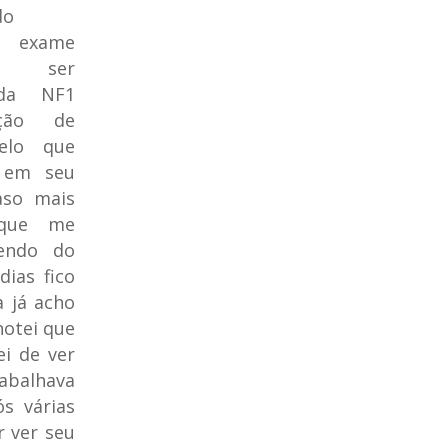
do
e exame
o ser
 da NF1
ção de
elo que
 em seu
aso mais
 que me
bendo do
ias fico
 já acho
notei que
i de ver
abalhava
s várias
r ver seu