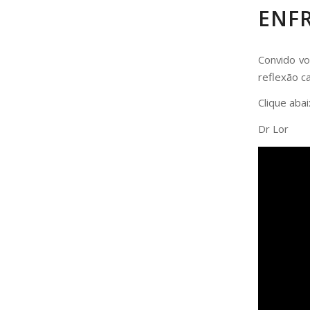
ENF
Convido vo
reflexão c
Clique abai
Dr Lor