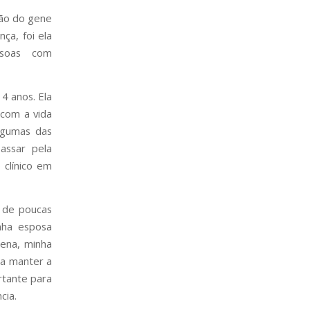
ção do gene
ça, foi ela
soas com
4 anos. Ela
 com a vida
algumas das
assar pela
 clínico em
 de poucas
nha esposa
ena, minha
sa manter a
rtante para
cia.