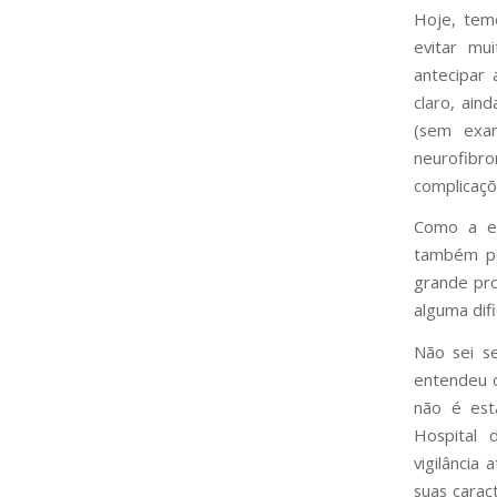
Hoje, tem
evitar mu
antecipar 
claro, ain
(sem exam
neurofibr
complicaçõ
Como a ev
também po
grande pro
alguma dif
Não sei s
entendeu 
não é est
Hospital 
vigilância
suas carac