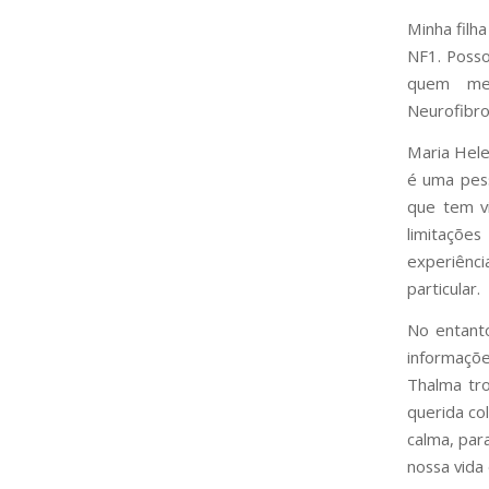
Minha filh
NF1. Posso
quem me
Neurofibro
Maria Hele
é uma pess
que tem vi
limitaçõe
experiênci
particular.
No entant
informaçõ
Thalma tr
querida co
calma, par
nossa vida