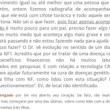
lvimento igual ou até melhor que uma pessoa que
rém, ontem fizemos radiografia de acompanh
que ele está com cifose torácica e todo aquele s
 tona. Não sei o que fazer,
pois ficar apenas acom
ção
é muito pouco para um pai, preciso fazer algo
ho muito medo que aconteça algo mais grave e si
tá passando e não estou fazendo nada para ajudá-
so fazer? O Dr. vê evolução no sentido de um di
a NF1. Acredito que por se tratar de uma doença r
benefícios financeiros não há muitos labor
ados em pesquisas. E com relação a tecnologia CR
os ajudar futuramente na cura de doenças genétic
 filha com NF, como lidou com esta situação? 
uestionamentos”.
EV, de local não identificado.
brigado
por ter nos aberto seu coração. De fato, são muit
 mas começarei por uma das últimas, sobre como lidei com a d
minhas três filhas.