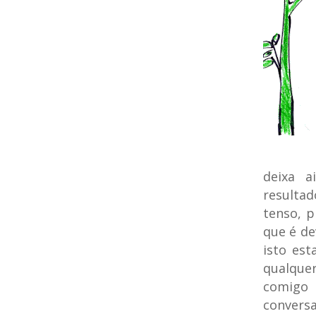
deixa a
resulta
tenso, 
que é de
isto es
qualque
comigo 
conversa