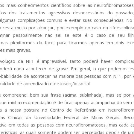
os mais conhecimentos científicos sobre as neurofibromatose
itos dos tratamentos agressivos desnecessários do passad
algumas complicações comuns e evitar suas consequências. No
da resta muito por alcançar, por exemplo no caso da cifoescoliose
inar pessoalmente não sei se este é o caso de seu fil
omas plexiformes da face, para ficarmos apenas em dois ex
es mais graves.
olução da NF1 é imprevisível, tanto poderá haver complic
derá nada acontecer de grave. Em geral, o que podemos e
babilidade de acontecer na maioria das pessoas com NF1, por
iculdade de aprendizado e de inserção social.
e compreendi bem sua frase (acima, sublinhada), mas se por 
que minha recomendação é de ficar apenas acompanhando sem f
a a nossa postura no Centro de Referência em Neurofibro
das Clínicas da Universidade Federal de Minas Gerais. Re
 ativa em todas as pessoas com neurofibromatoses, mas cada 
terísticas, as quais somente podem ser percebidas depois de um