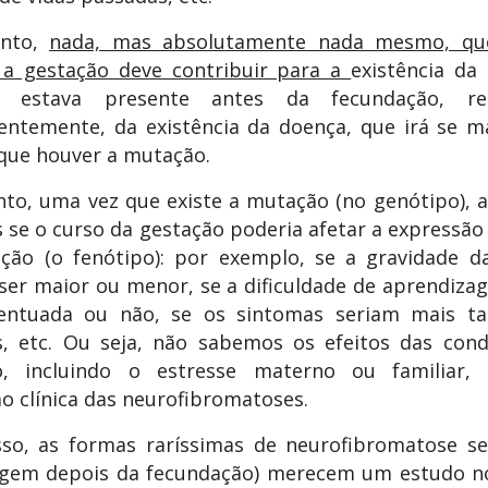
anto,
nada, mas absolutamente nada mesmo, qu
 a gestação deve contribuir para a
existência da
á estava presente antes da fecundação, rep
ntemente, da existência da doença, que irá se m
que houver a mutação.
to, uma vez que existe a mutação (no genótipo), 
se o curso da gestação poderia afetar a expressão
ção (o fenótipo): por exemplo, se a gravidade d
ser maior ou menor, se a dificuldade de aprendiza
entuada ou não, se os sintomas seriam mais ta
s, etc. Ou seja, não sabemos os efeitos das cond
o, incluindo o estresse materno ou familiar,
o clínica das neurofibromatoses.
sso, as formas raríssimas de neurofibromatose s
rgem depois da fecundação) merecem um estudo no