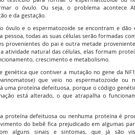
rmar o óvulo. Ou seja, o problema acontece 
ão e da gestação.
o óvulo e o espermatozoide se encontram e dão 
 pessoa, todas as suas células serão formadas c
s provenientes do pai e outra metade provenient
a atividade natural das células, elas formam prote
ncionamento, crescimento e metabolismo.
e genética que contiver a mutação no gene da NF1
annomatose) que veio no espermatozoide ou n
á uma proteína defeituosa, porque o código genéti
mação está alterado, o que atrapalha o funciona
a proteína defeituosa ou nenhuma proteína é prod
vimento do bebê fica prejudicado em algumas par
om alguns sinais e sintomas, que já são vis