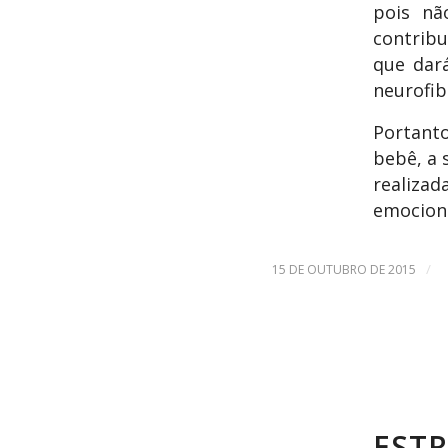
pois nã
contrib
que dar
neurofi
Portant
bebê, a 
realiza
emociona
/
15 DE OUTUBRO DE 2015
ESTR