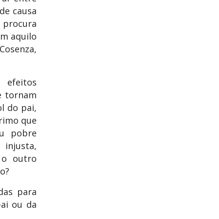
de causa
 procura
om aquilo
Cosenza,
efeitos
e tornam
l do pai,
primo que
ou pobre
 injusta,
 o outro
lo?
das para
pai ou da