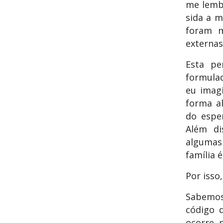
me lembr
sida a m
foram m
externas
Esta pe
formulad
eu imag
forma al
do espe
Além di
algumas
família é
Por isso
Sabemos
código 
ocorre 