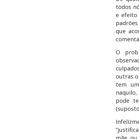
todos n
e efeit
padrões 
que aco
comentad
O prob
observa
culpados
outras o
tem um 
naquilo,
pode te
(suposto
Infeliz
“justifi
mãe, ou 