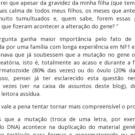
ei que apesar da gravidez da minha filha (que tem
ais calma de todos meus filhos, os meses que an
uito tumultuados e, quem sabe, forem essas 
 que fizeram acontecer a alteração do gene? ”
rgunta ganha maior importância pelo fato de 
a por uma família com longa experiência em NF1 e
inava que já soubessem que a mutação no gene o
eatória, isto é, totalmente ao acaso e durante a
rmatozoide (80% das vezes) ou do óvulo (20% das
sso, pensei já ter esclarecido esta questão ne
 vezes (ver na caixa de assuntos deste blog), d
 leitora assídua.
, vale a pena tentar tornar mais compreensível o pr
 que a mutação (troca de uma letra, por exe
do DNA) acontece na duplicação do material gené
no testículo para formar o espermatozoide ou no