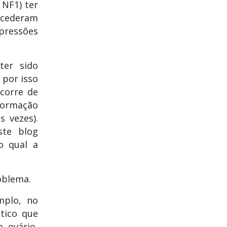
 NF1) ter
tecederam
pressões
ter sido
 por isso
corre de
 formação
 vezes).
ste blog
o qual a
oblema.
mplo, no
tico que
 ovário,