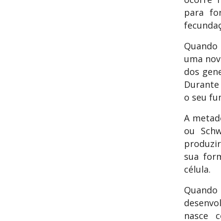
para fo
fecundaç
Quando 
uma nova
dos gene
Durante 
o seu fu
A metad
ou Schw
produzir
sua for
célula.
Quando 
desenvol
nasce c