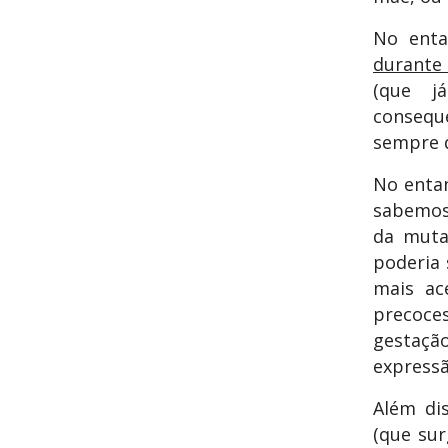
No ent
durante
(que j
conseque
sempre 
No entan
sabemos 
da muta
poderia 
mais ac
precoce
gestaçã
expressã
Além di
(que su