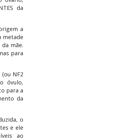
ANTES da
origem a
om metade
e da mãe.
ínas para
 (ou NF2
o óvulo,
co para a
mento da
uzida, o
tes e ele
íveis ao