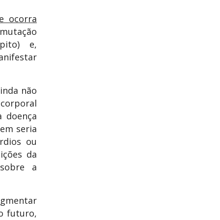
e ocorra
 mutação
ito) e,
anifestar
ainda não
 corporal
a doença
gem seria
rdios ou
ições da
 sobre a
egmentar
 futuro,