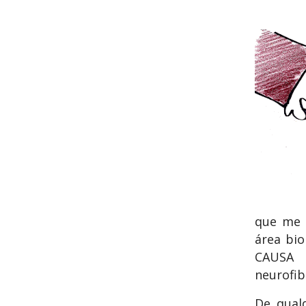
que me 
área bio
CAUSA
neurofib
De qual