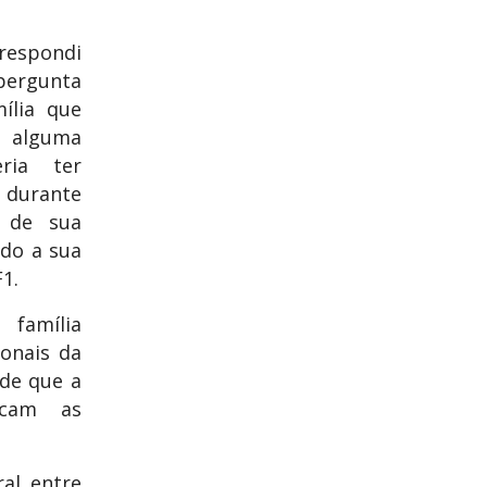
spondi
ergunta
ília que
e alguma
ria ter
 durante
 de sua
ndo a sua
1.
família
onais da
 de que a
cam as
al entre