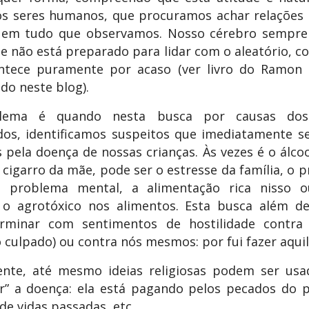
ós seres humanos, que procuramos achar relações 
o em tudo que observamos. Nosso cérebro sempre
e não está preparado para lidar com o aleatório, c
ntece puramente por acaso (ver livro do Ramon 
o neste blog).
lema é quando nesta busca por causas dos 
dos, identificamos suspeitos que imediatamente s
 pela doença de nossas crianças. Às vezes é o álcoo
 cigarro da mãe, pode ser o estresse da família, o 
problema mental, a alimentação rica nisso 
 o agrotóxico nos alimentos. Esta busca além de
rminar com sentimentos de hostilidade contra
 culpado) ou contra nós mesmos: por fui fazer aqui
mente, até mesmo ideias religiosas podem ser usa
car” a doença: ela está pagando pelos pecados do 
de vidas passadas, etc.