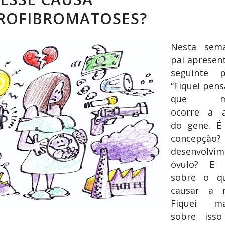
ROFIBROMATOSES?
Nesta sem
pai apresen
seguinte p
“Fiquei pen
que mo
ocorre a a
do gene. É
concepção
desenvolvi
óvulo? E
sobre o q
causar a m
Fiquei ma
sobre isso