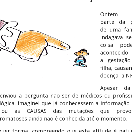
Ontem re
parte da p
de uma fam
indagava s
coisa pode
acontecido
a gestação
filha, causa
doença, a NF
Apesar da 
enviou a pergunta não ser de médicos ou profissi
lógica, imaginei que já conhecessem a informação
 ou as CAUSAS das mutações que provo
romatoses ainda não é conhecida até o momento.
quer forma, compreendo que esta atitude é natur