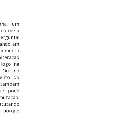
ana, um
tou-me a
ergunta:
sando em
mento
lteração
 logo na
? Ou no
mento do
 também
ue pode
utação.
tutando
 porque