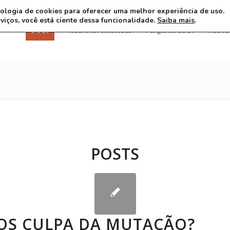
ecnologia de cookies para oferecer uma melhor experiência de uso.
rviços, você está ciente dessa funcionalidade.
Saiba mais
.
3 8 26
Neurofibromatoses
Pergunte ao Dr
Atend
POSTS
OS CULPA DA MUTAÇÃO?