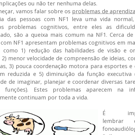
plicações ou não ter nenhuma delas.
eçar, vamos falar sobre os
problemas de aprendiz
ia das pessoas com NF1 leva uma vida normal
s problemas cognitivos, entre eles as dificul
zado, são a queixa mais comum na NF1. Cerca de
s com NF1 apresentam problemas cognitivos em ma
, como 1) redução das habilidades de visão e or
, 2) menor velocidade de compreensão de ideias, co
s, 3) pouca coordenação motora para esportes e 
em reduzida e 5) diminuição da função executiva 
de de imaginar, planejar e coordenar diversas tar
r funções). Estes problemas aparecem na in
mente continuam por toda a vida.
É impor
lembrar
fonoaudiólo