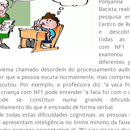
Pollyanna
Batista rea
pesquisa e
Centro de R
e descob
todas as 
com NF1 
examino
diferentes 
lema chamado desordem do processamento auditi
zer que a pessoa escuta normalmente, mas compre
cutou. Por exemplo, a professora diz: “a vaca f
a criança com NF1 pode entender “a faca foi com o q
de se constituir numa grande dificul
hamento do que é ensinado de forma verbal.
e todas estas dificuldades cognitivas, as pessoa
 apresentam inteligência no limite mínimo da faix
uma pequena percentagem (6-7%) seja incapaz de 