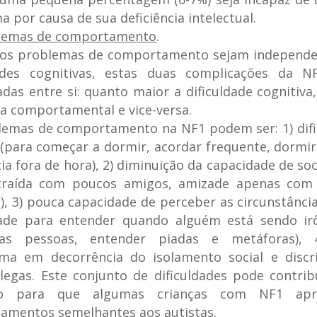
 por causa de sua deficiência intelectual.
lemas de comportamento
.
os problemas de comportamento sejam independe
dades cognitivas, estas duas complicações da N
adas entre si: quanto maior a dificuldade cognitiva
 comportamental e vice-versa.
lemas de comportamento na NF1 podem ser: 1) difi
(para começar a dormir, acordar frequente, dormi
ia fora de hora), 2) diminuição da capacidade de soc
etraída com poucos amigos, amizade apenas com 
, 3) pouca capacidade de perceber as circunstância
ldade para entender quando alguém está sendo irô
as pessoas, entender piadas e metáforas), 
ima em decorrência do isolamento social e discr
legas. Este conjunto de dificuldades pode contrib
do para que algumas crianças com NF1 apr
amentos semelhantes aos autistas.