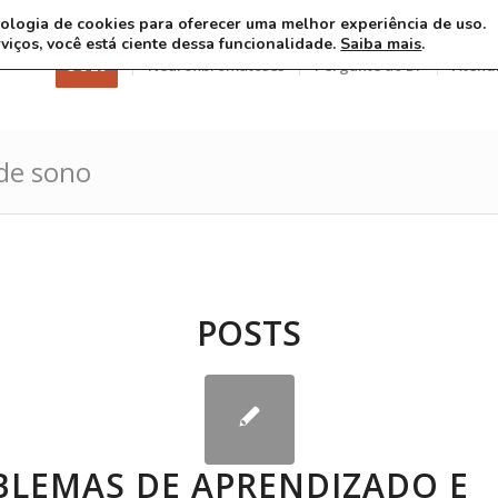
ecnologia de cookies para oferecer uma melhor experiência de uso.
rviços, você está ciente dessa funcionalidade.
Saiba mais
.
3 8 26
Neurofibromatoses
Pergunte ao Dr
Atend
de sono
POSTS
BLEMAS DE APRENDIZADO E