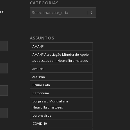
CATEGORIAS
Categorias
a e
ASSUNTOS
AMANF
AMANF Associação Mineira de Apoio
às pessoas com Neurofibromatoses
amusia
autismo
Bruno Cota
Cetotifeno
congresso Mundial em
Neurofibromatoses
coronavirus
COVID-19