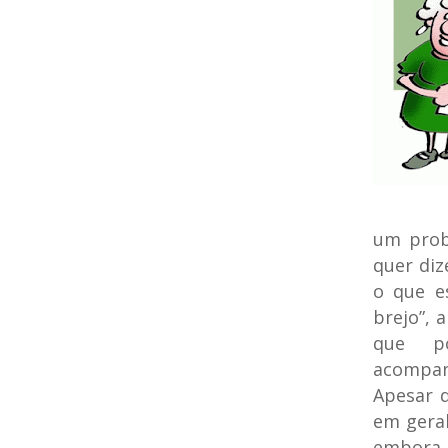
um prob
quer di
o que es
brejo”, 
que po
acompan
Apesar d
em geral
embora 