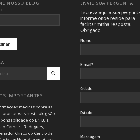
INE NOSSO BLOG!
ENVIE SUA PERGUNTA
*
l
Escreva aqui a sua pergunt
informe onde reside para
facilitar minha resposta.
Obrigado.
Nome
CA
E-mail*
Cidade
SOS IMPORTANTES
formações médicas sobre as
Estado
fibromatoses neste blog são
sponsabilidade do Dr. Luiz
do Carneiro Rodrigues,
enador Clínico do Centro de
Mensagem
ência em Neurofibromatoses