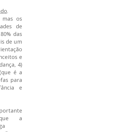
ado
.
, mas os
dades de
 80% das
is de um
ientação
nceitos e
dança, 4)
(que é a
efas para
fância e
tante
 que a
ga