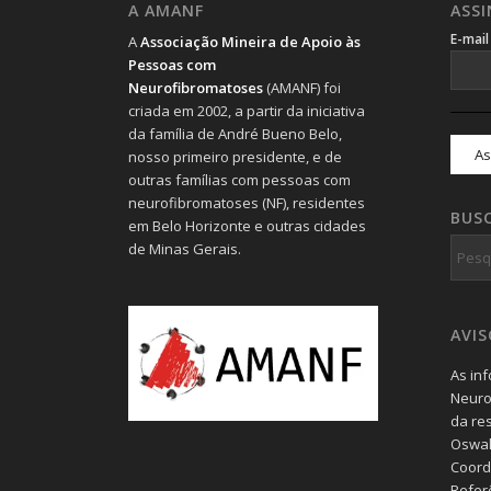
A AMANF
ASS
E-mai
A
Associação Mineira de Apoio às
Pessoas com
Neurofibromatoses
(AMANF) foi
criada em 2002, a partir da iniciativa
da família de André Bueno Belo,
nosso primeiro presidente, e de
outras famílias com pessoas com
neurofibromatoses (NF), residentes
BUS
em Belo Horizonte e outras cidades
de Minas Gerais.
AVI
As in
Neuro
da re
Oswal
Coord
Refer