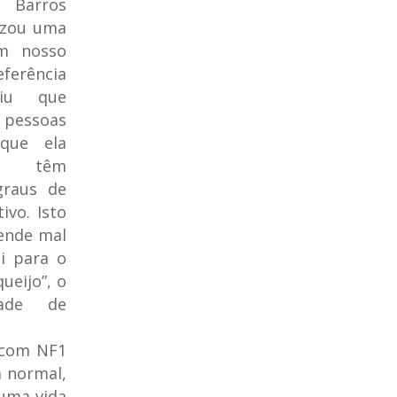
 Barros
lizou uma
m nosso
eferência
riu que
pessoas
que ela
u têm
graus de
vo. Isto
ende mal
oi para o
ueijo”, o
dade de
s com NF1
a normal,
uma vida