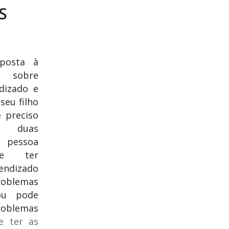
S
sposta à
, sobre
dizado e
eu filho
 preciso
s duas
 pessoa
e ter
endizado
emas
ou pode
emas
e ter as