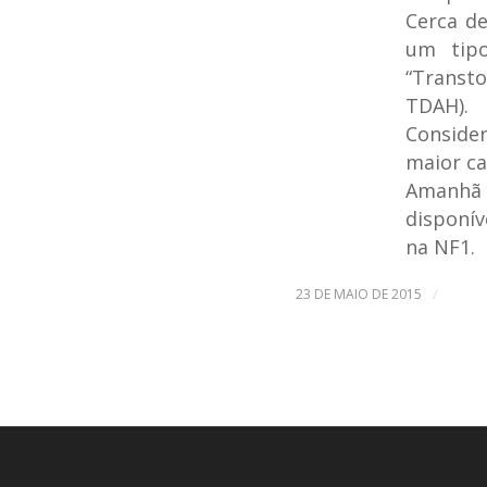
Cerca d
um tip
“Transto
TDAH).
Conside
maior ca
Amanhã 
disponív
na NF1.
/
23 DE MAIO DE 2015