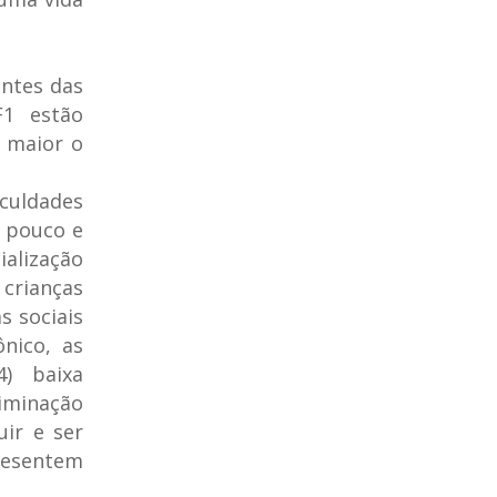
ntes das
F1 estão
, maior o
culdades
r pouco e
ialização
crianças
s sociais
nico, as
4) baixa
iminação
uir e ser
esentem