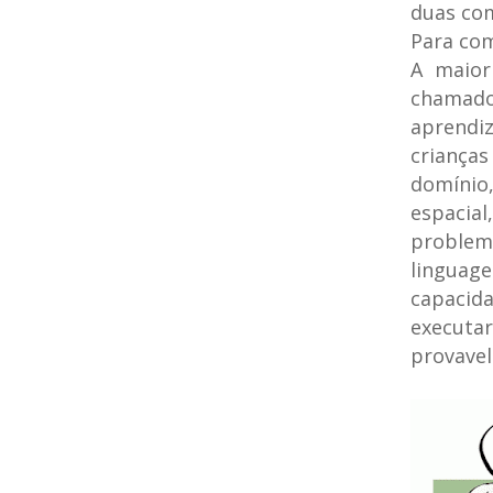
duas com
Para com
A maior
chamado
aprendi
criança
domínio
espacial
problema
linguag
capacida
executa
provavel