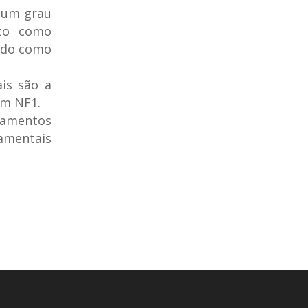
gum grau
to como
cido como
is são a
om NF1.
tamentos
tamentais