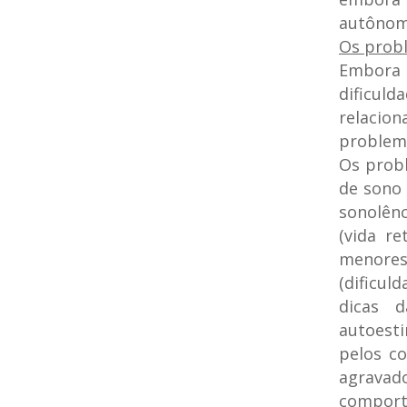
autônoma
Os prob
Embora 
dificul
relacion
problema
Os prob
de sono 
sonolênc
(vida r
menores)
(dificu
dicas d
autoest
pelos co
agrava
comport