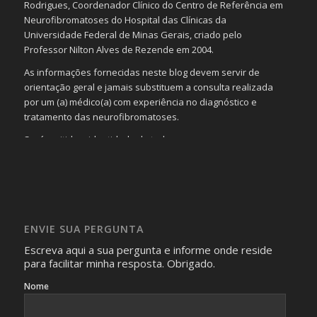
Rodrigues, Coordenador Clínico do Centro de Referência em
Neurofibromatoses do Hospital das Clínicas da
Universidade Federal de Minas Gerais, criado pelo
Professor Nilton Alves de Rezende em 2004.
As informações fornecidas neste blog devem servir de
orientação geral e jamais substituem a consulta realizada
por um (a) médico(a) com experiência no diagnóstico e
tratamento das neurofibromatoses.
Será omitida a identidade de todas as pessoas que
realizam as perguntas, mesmo que elas não se importem
com isso.
Imagens somente serão publicadas se forem
absolutamente necessárias para o interesse coletivo e,
caso sejam fotos de pessoas, não poderão permitir a
ENVIE SUA PERGUNTA
identificação da pessoa fotografada.
Escreva aqui a sua pergunta e informe onde reside
para facilitar minha resposta. Obrigado.
Nome